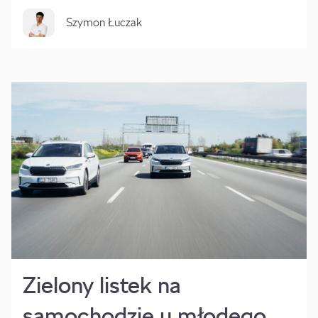
Szymon Łuczak
Zielony listek na
samochodzie u młodego