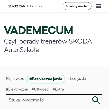
Zrealizuj Voucher
Szkolenia
VADEMECUM
Vademecum
Czyli porady trenerów SKODA
O Nas
Auto Szkoła
Aktualności
Kontakt
Najnowsze
#Eco jazda
#Bezpieczna jazda
#Elektryczne
#Off-road
#Extra
0