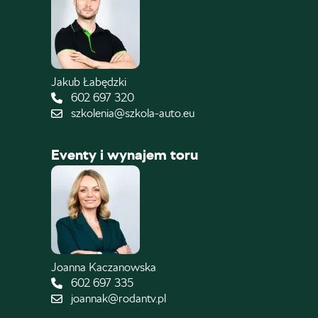
Jakub Łabędzki
602 697 320
szkolenia@szkola-auto.eu
Eventy i wynajem toru
Joanna Kaczanowska
602 697 335
joannak@rodantv.pl