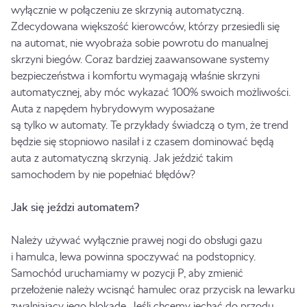
wyłącznie w połączeniu ze skrzynią automatyczną.
Zdecydowana większość kierowców, którzy przesiedli się
na automat, nie wyobraża sobie powrotu do manualnej
skrzyni biegów. Coraz bardziej zaawansowane systemy
bezpieczeństwa i komfortu wymagają właśnie skrzyni
automatycznej, aby móc wykazać 100% swoich możliwości.
Auta z napędem hybrydowym wyposażane
są tylko w automaty. Te przykłady świadczą o tym, że trend
będzie się stopniowo nasilał i z czasem dominować będą
auta z automatyczną skrzynią. Jak jeździć takim
samochodem by nie popełniać błędów?
Jak się jeździ automatem?
Należy używać wyłącznie prawej nogi do obsługi gazu
i hamulca, lewa powinna spoczywać na podstopnicy.
Samochód uruchamiamy w pozycji P, aby zmienić
przełożenie należy wcisnąć hamulec oraz przycisk na lewarku
zwalniający jego blokadę. Jeśli chcemy jechać do przodu,