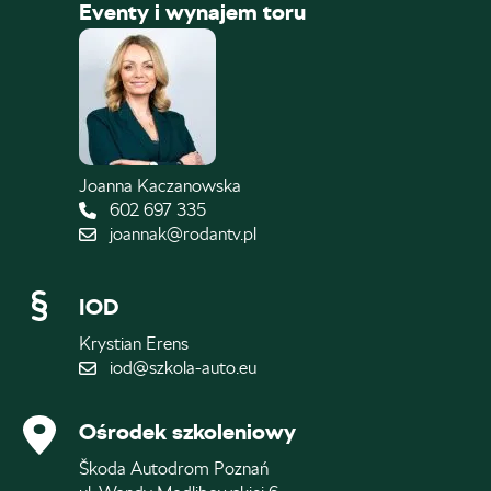
Eventy i wynajem toru
Joanna Kaczanowska
602 697 335
joannak@rodantv.pl
IOD
Krystian Erens
iod@szkola-auto.eu
Ośrodek szkoleniowy
Škoda Autodrom Poznań