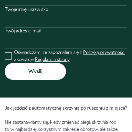
Twoje imię i nazwisko
Twój adres e-mail
Oświadczam, że zapoznałem się z
Polityką prywatności
i
akceptuje
Regulamin strony
.
Jak jeździć z automatyczną skrzynią po ruszeniu z miejsca?
Nie zastanawiamy się, kiedy zmieniać biegi, skrzynia robi
to w najbardziej korzystnym zakresie obrotów, ale także