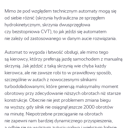
Mimo że pod względem technicznym automaty mogą się
od siebie różnić (skrzynia hydrauliczna ze sprzęgłem
hydrokinetycznym, skrzynia dwusprzęgłowa
czy bezstopniowa CVT), to jak jeździ się automatem
nie zależy od zastosowanego w danym aucie rozwiązania.
Automat to wygoda i łatwość obsługi, ale mimo tego
są kierowcy, którzy preferują jazdę samochodem z manualną
skrzynią. Jak jeździć z taką skrzynią wie chyba każdy
kierowca, ale nie zawsze robi to w prawidłowy sposób,
szczególnie w autach z nowoczesnymi silnikami
turbodoładowanymi, które generują maksymalny moment
obrotowy przy zdecydowanie niższych obrotach niż starsze
konstrukcje. Obecnie nie jest problemem zmiana biegu
na wyższy, gdy silnik nie osiągnął jeszcze 2000 obrotów
na minutę. Niepotrzebne przeciąganie na obrotach
nie zapewni nam bardziej dynamicznego przyspieszenia,
a odbije się na wyższym zużyciu paliwa i większym hałasie