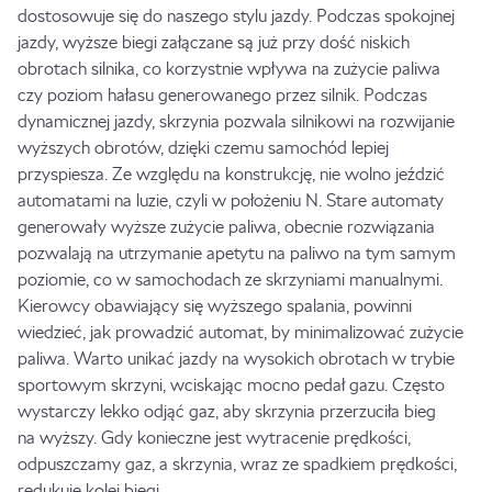
dostosowuje się do naszego stylu jazdy. Podczas spokojnej
jazdy, wyższe biegi załączane są już przy dość niskich
obrotach silnika, co korzystnie wpływa na zużycie paliwa
czy poziom hałasu generowanego przez silnik. Podczas
dynamicznej jazdy, skrzynia pozwala silnikowi na rozwijanie
wyższych obrotów, dzięki czemu samochód lepiej
przyspiesza. Ze względu na konstrukcję, nie wolno jeździć
automatami na luzie, czyli w położeniu N. Stare automaty
generowały wyższe zużycie paliwa, obecnie rozwiązania
pozwalają na utrzymanie apetytu na paliwo na tym samym
poziomie, co w samochodach ze skrzyniami manualnymi.
Kierowcy obawiający się wyższego spalania, powinni
wiedzieć, jak prowadzić automat, by minimalizować zużycie
paliwa. Warto unikać jazdy na wysokich obrotach w trybie
sportowym skrzyni, wciskając mocno pedał gazu. Często
wystarczy lekko odjąć gaz, aby skrzynia przerzuciła bieg
na wyższy. Gdy konieczne jest wytracenie prędkości,
odpuszczamy gaz, a skrzynia, wraz ze spadkiem prędkości,
redukuje kolei biegi.