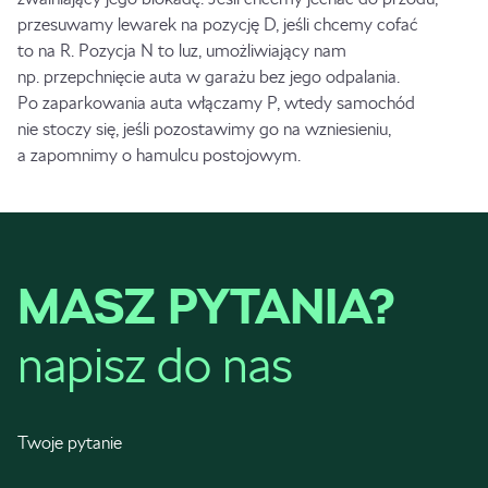
przesuwamy lewarek na pozycję D, jeśli chcemy cofać
to na R. Pozycja N to luz, umożliwiający nam
np. przepchnięcie auta w garażu bez jego odpalania.
Po zaparkowania auta włączamy P, wtedy samochód
nie stoczy się, jeśli pozostawimy go na wzniesieniu,
a zapomnimy o hamulcu postojowym.
MASZ PYTANIA?
napisz do nas
Twoje pytanie