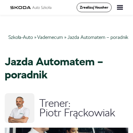
Zrealizuj Voucher
Szkolenia
Szkoła-Auto
»
Vademecum
»
Jazda Automatem – poradnik
Vademecum
O Nas
Jazda Automatem –
Aktualności
poradnik
Kontakt
Trener:
Piotr Frąckowiak
0