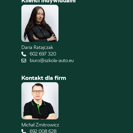
Klienci indywidualni
Daria Ratajczak
602 697 320
biuro@szkola-auto.eu
Kontakt dla firm
Michał Zmitrowicz
692 008 628