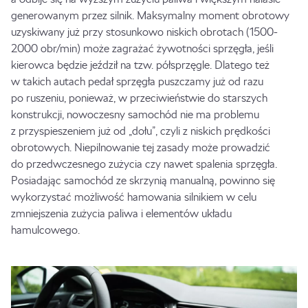
generowanym przez silnik. Maksymalny moment obrotowy
uzyskiwany już przy stosunkowo niskich obrotach (1500-
2000 obr/min) może zagrażać żywotności sprzęgła, jeśli
kierowca będzie jeździł na tzw. półsprzęgle. Dlatego też
w takich autach pedał sprzęgła puszczamy już od razu
po ruszeniu, ponieważ, w przeciwieństwie do starszych
konstrukcji, nowoczesny samochód nie ma problemu
z przyspieszeniem już od „dołu”, czyli z niskich prędkości
obrotowych. Niepilnowanie tej zasady może prowadzić
do przedwczesnego zużycia czy nawet spalenia sprzęgła.
Posiadając samochód ze skrzynią manualną, powinno się
wykorzystać możliwość hamowania silnikiem w celu
zmniejszenia zużycia paliwa i elementów układu
hamulcowego.