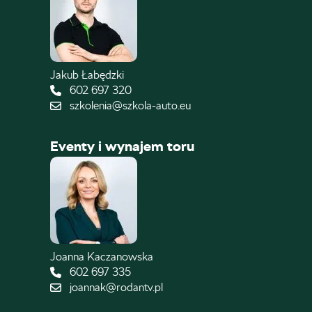
Jakub Łabędzki
602 697 320
szkolenia@szkola-auto.eu
Eventy i wynajem toru
Joanna Kaczanowska
602 697 335
joannak@rodantv.pl