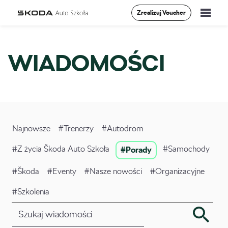
Zrealizuj Voucher
Szkolenia
WIADOMOŚCI
Vademecum
O Nas
Aktualności
Najnowsze
#Trenerzy
#Autodrom
#Z życia Škoda Auto Szkoła
Kontakt
#Samochody
#Porady
#Škoda
#Eventy
#Nasze nowości
#Organizacyjne
0
#Szkolenia