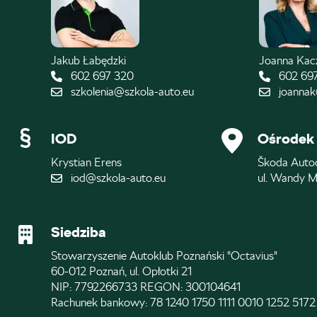
Jakub Łabędzki
Joanna Ka
602 697 320
602 69
szkolenia@szkola-auto.eu
joannak
IOD
Ośrodek 
Krystian Erens
Škoda Auto
iod@szkola-auto.eu
ul. Wandy M
Siedziba
Stowarzyszenie Autoklub Poznański "Octavius"
60-012 Poznań, ul. Opłotki 21
NIP: 7792266733 REGON: 300104641
Rachunek bankowy: 78 1240 1750 1111 0010 1252 5172