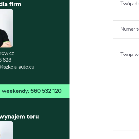
dla firm
Twój adr
Numer t
trowicz
Twoja wi
8 628
@szkola-auto.eu
 w weekendy: 
660 532 120
 wynajem toru