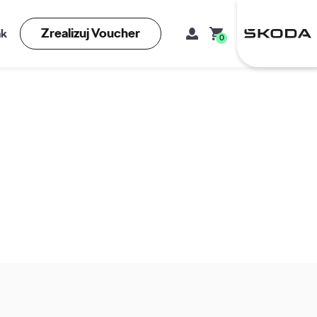
Zrealizuj Voucher
kt
0
Mój koszyk
Brak produktów w koszyku.
Adres e-mail
Hasło