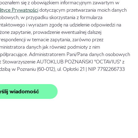
poznałem się z obowiązkiem informacyjnym zawartym w
lityce Prywatności
dotyczącym przetwarzania moich danych
obowych, w przypadku skorzystania z formularza
ntaktowego i wyrażam zgodę na udzielenie odpowiedzi na
ożone zapytanie, prowadzenie ewentualnej dalszej
respondencji w temacie zapytania, zarówno przez
ministratora danych jak również podmioty z nim
półpracujące. Administratorem Pani/Pana danych osobowych
st Stowarzyszenie AUTOKLUB POZNAŃSKI "OCTAVIUS" z
edzibą w Poznaniu (60-012), ul. Opłotki 21 | NIP 7792266733