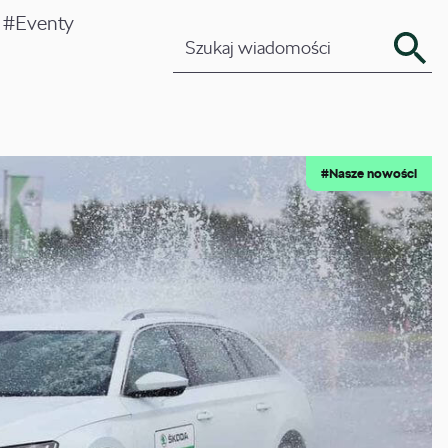
#Eventy
Pozostaw zalogowanego
#Nasze nowości