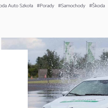
koda Auto Szkoła
#Porady
#Samochody
#Škoda