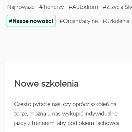
Najnowsze
#Trenerzy
#Autodrom
#Z życia Š
#Nasze nowości
#Organizacyjne
#Szkolenia
Nowe szkolenia
Często pytacie nas, czy oprócz szkoleń na
torze, można u nas wykupić indywidualne
jazdy z trenerem, aby pod okiem fachowca...