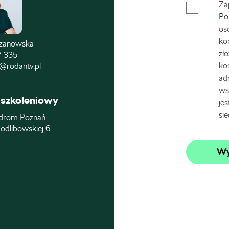
Za
Po
os
ko
czanowska
zł
7 335
ko
@rodantv.pl
ad
ws
szkoleniowy
je
si
drom Poznań
odlibowskiej 6