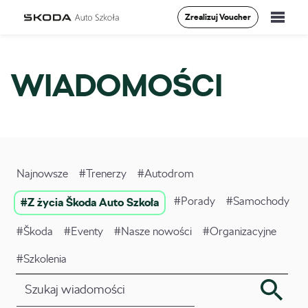
Zrealizuj Voucher
Szkolenia
WIADOMOŚCI
Vademecum
O Nas
Aktualności
Najnowsze
#Trenerzy
#Autodrom
Kontakt
#Porady
#Samochody
#Z życia Škoda Auto Szkoła
#Škoda
#Eventy
#Nasze nowości
#Organizacyjne
0
#Szkolenia