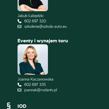
Jakub Łabędzki
602 697 320
szkolenia@szkola-auto.eu
Eventy i wynajem toru
Joanna Kaczanowska
602 697 335
joannak@rodantv.pl
IOD