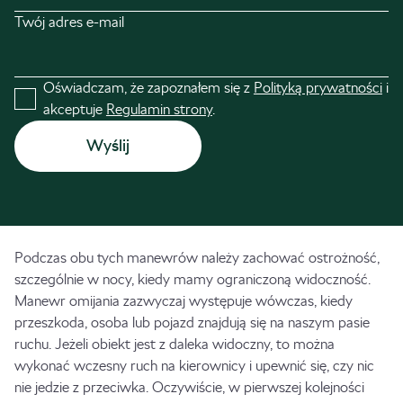
Twój adres e-mail
Oświadczam, że zapoznałem się z
Polityką prywatności
i
akceptuje
Regulamin strony
.
Podczas obu tych manewrów należy zachować ostrożność,
szczególnie w nocy, kiedy mamy ograniczoną widoczność.
Manewr omijania zazwyczaj występuje wówczas, kiedy
przeszkoda, osoba lub pojazd znajdują się na naszym pasie
ruchu. Jeżeli obiekt jest z daleka widoczny, to można
wykonać wczesny ruch na kierownicy i upewnić się, czy nic
nie jedzie z przeciwka. Oczywiście, w pierwszej kolejności