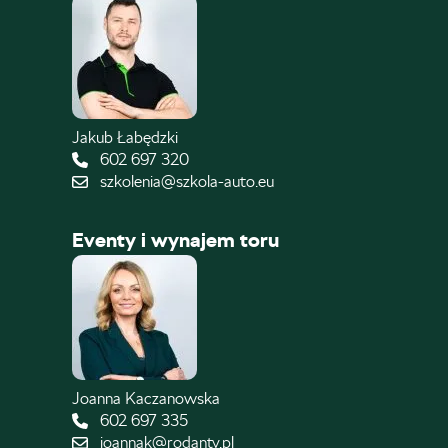
Jakub Łabędzki
602 697 320
szkolenia@szkola-auto.eu
Eventy i wynajem toru
Joanna Kaczanowska
602 697 335
joannak@rodantv.pl