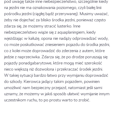
pod uwagę także inne niebezpieczeństwo, szczególnie kiedy
na jezdni nie ma oznakowania poziomego, czyli białej linii
pośrodku jezdni (ciągłej bądź przerywanej). Musimy uważać,
żeby nie dojechać za blisko środka jezdni, ponieważ często
zdarza się, że możemy stracić lusterko. Inne
niebezpieczeństwo wiąże się z aquaplaningiem, kiedy
wjeżdżając w kałużę, opona nie nadąży odprowadzać wody,
co może poskutkować zniesieniem pojazdu do środka jezdni,
co z kolei może doprowadzić do zderzenia z autem, które
jedzie z naprzeciwka. Zdarza się, że po drodze poruszają się
pojazdy ponadgabarytowe, które mogą mieć szerokość
nieco większą niż dozwolona i przekraczać środek jezdni.
W takiej sytuacji bardzo łatwo przy wymijaniu doprowadzić
do szkody. Kierowca jadący takim pojazdem, powinien
umożliwić nam bezpieczny przejazd, natomiast jeśli sami
uznamy, że możemy w jakiś sposób ułatwić wymijanie innym
uczestnikom ruchu, to po prostu warto to zrobić.