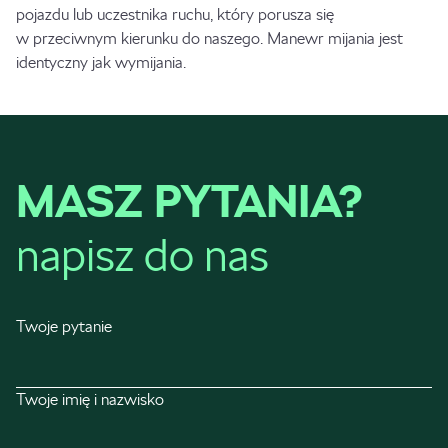
pojazdu lub uczestnika ruchu, który porusza się
w przeciwnym kierunku do naszego. Manewr mijania jest
identyczny jak wymijania.
MASZ PYTANIA?
napisz do nas
Twoje pytanie
Twoje imię i nazwisko