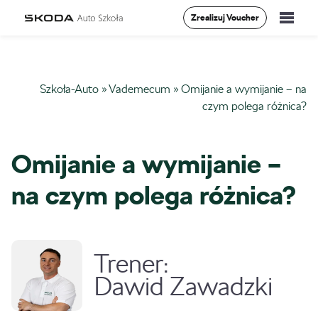
Zrealizuj Voucher
Szkolenia
Szkoła-Auto
»
Vademecum
»
Omijanie a wymijanie – na
Vademecum
czym polega różnica?
O Nas
Omijanie a wymijanie –
Aktualności
na czym polega różnica?
Kontakt
Trener:
0
Dawid Zawadzki