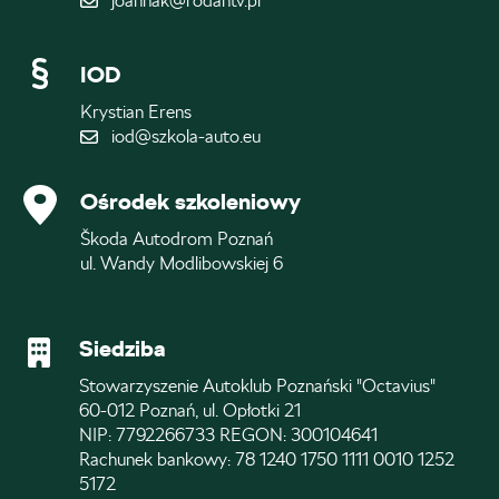
joannak@rodantv.pl
IOD
Krystian Erens
iod@szkola-auto.eu
Ośrodek szkoleniowy
Škoda Autodrom Poznań
ul. Wandy Modlibowskiej 6
Siedziba
Stowarzyszenie Autoklub Poznański "Octavius"
60-012 Poznań, ul. Opłotki 21
NIP: 7792266733 REGON: 300104641
Rachunek bankowy: 78 1240 1750 1111 0010 1252
5172