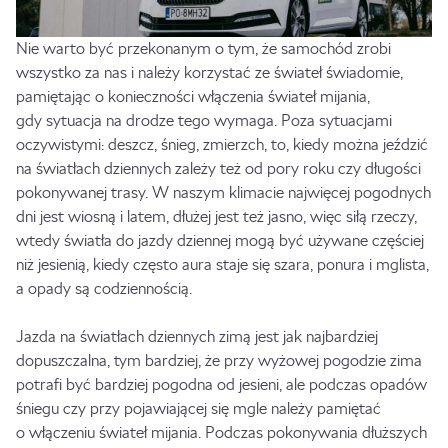
Nie warto być przekonanym o tym, że samochód zrobi
wszystko za nas i należy korzystać ze świateł świadomie,
pamiętając o konieczności włączenia świateł mijania,
gdy sytuacja na drodze tego wymaga. Poza sytuacjami
oczywistymi: deszcz, śnieg, zmierzch, to, kiedy można jeździć
na światłach dziennych zależy też od pory roku czy długości
pokonywanej trasy. W naszym klimacie najwięcej pogodnych
dni jest wiosną i latem, dłużej jest też jasno, więc siłą rzeczy,
wtedy światła do jazdy dziennej mogą być używane częściej
niż jesienią, kiedy często aura staje się szara, ponura i mglista,
a opady są codziennością.
Jazda na światłach dziennych zimą jest jak najbardziej
dopuszczalna, tym bardziej, że przy wyżowej pogodzie zima
potrafi być bardziej pogodna od jesieni, ale podczas opadów
śniegu czy przy pojawiającej się mgle należy pamiętać
o włączeniu świateł mijania. Podczas pokonywania dłuższych