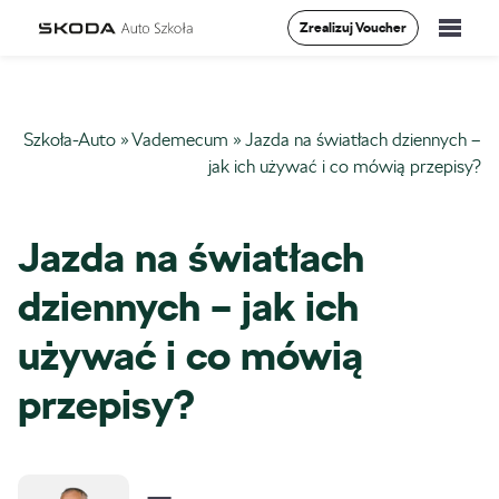
Zrealizuj Voucher
Szkolenia
Szkoła-Auto
»
Vademecum
»
Jazda na światłach dziennych –
Vademecum
jak ich używać i co mówią przepisy?
O Nas
Jazda na światłach
Aktualności
dziennych – jak ich
Kontakt
używać i co mówią
przepisy?
0