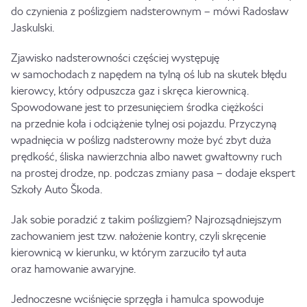
do czynienia z poślizgiem nadsterownym – mówi Radosław
Jaskulski.
Zjawisko nadsterowności częściej występuję
w samochodach z napędem na tylną oś lub na skutek błędu
kierowcy, który odpuszcza gaz i skręca kierownicą.
Spowodowane jest to przesunięciem środka ciężkości
na przednie koła i odciążenie tylnej osi pojazdu. Przyczyną
wpadnięcia w poślizg nadsterowny może być zbyt duża
prędkość, śliska nawierzchnia albo nawet gwałtowny ruch
na prostej drodze, np. podczas zmiany pasa – dodaje ekspert
Szkoły Auto Škoda.
Jak sobie poradzić z takim poślizgiem? Najrozsądniejszym
zachowaniem jest tzw. nałożenie kontry, czyli skręcenie
kierownicą w kierunku, w którym zarzuciło tył auta
oraz hamowanie awaryjne.
Jednoczesne wciśnięcie sprzęgła i hamulca spowoduje