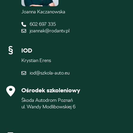
Joanna Kaczanowska
602 697 335
joannak@rodantv.pl
IOD
Krystian Erens
iod@szkola-auto.eu
Ośrodek szkoleniowy
Škoda Autodrom Poznań
ul. Wandy Modlibowskiej 6