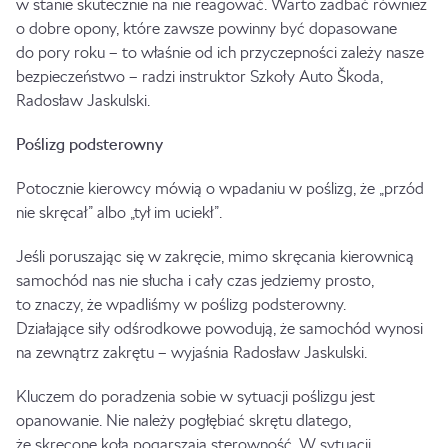
w stanie skutecznie na nie reagować. Warto zadbać również
o dobre opony, które zawsze powinny być dopasowane
do pory roku – to właśnie od ich przyczepności zależy nasze
bezpieczeństwo – radzi instruktor Szkoły Auto Škoda,
Radosław Jaskulski.
Poślizg podsterowny
Potocznie kierowcy mówią o wpadaniu w poślizg, że „przód
nie skręcał” albo „tył im uciekł”.
Jeśli poruszając się w zakręcie, mimo skręcania kierownicą
samochód nas nie słucha i cały czas jedziemy prosto,
to znaczy, że wpadliśmy w poślizg podsterowny.
Działające siły odśrodkowe powodują, że samochód wynosi
na zewnątrz zakrętu – wyjaśnia Radosław Jaskulski.
Kluczem do poradzenia sobie w sytuacji poślizgu jest
opanowanie. Nie należy pogłębiać skrętu dlatego,
że skręcone koła pogarszają sterowność. W sytuacji