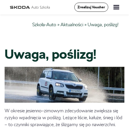
Zrealizuj Voucher
Szkolenia
Szkoła-Auto
»
Aktualności
»
Uwaga, poślizg!
Vademecum
Uwaga, poślizg!
O Nas
Aktualności
Kontakt
0
W okresie jesienno–zimowym zdecydowanie zwiększa się
ryzyko wpadnięcia w poślizg. Leżące liście, kałuże, śnieg i lód
– to czynniki sprawiające, że ślizgamy się po nawierzchni.