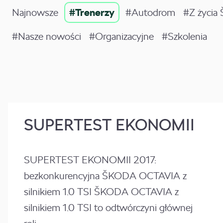
Najnowsze
#Trenerzy
#Autodrom
#Z życia
#Nasze nowości
#Organizacyjne
#Szkolenia
SUPERTEST EKONOMII
SUPERTEST EKONOMII 2017:
bezkonkurencyjna ŠKODA OCTAVIA z
silnikiem 1.0 TSI ŠKODA OCTAVIA z
silnikiem 1.0 TSI to odtwórczyni głównej