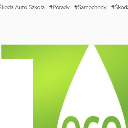
 Škoda Auto Szkoła
#Porady
#Samochody
#Škod