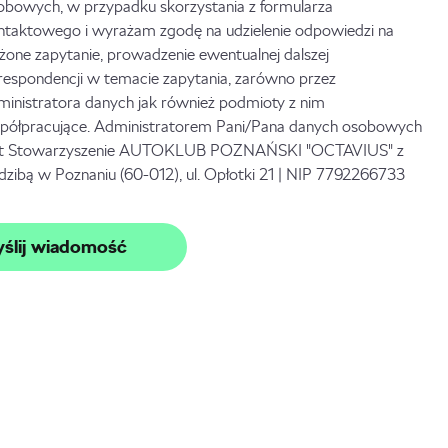
obowych, w przypadku skorzystania z formularza
ntaktowego i wyrażam zgodę na udzielenie odpowiedzi na
ożone zapytanie, prowadzenie ewentualnej dalszej
respondencji w temacie zapytania, zarówno przez
ministratora danych jak również podmioty z nim
półpracujące. Administratorem Pani/Pana danych osobowych
st Stowarzyszenie AUTOKLUB POZNAŃSKI "OCTAVIUS" z
edzibą w Poznaniu (60-012), ul. Opłotki 21 | NIP 7792266733