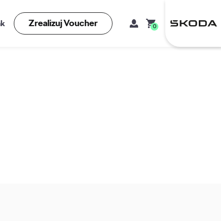
Zrealizuj Voucher
kt
0
Mój koszyk
Brak produktów w koszyku.
Adres e-mail
Hasło