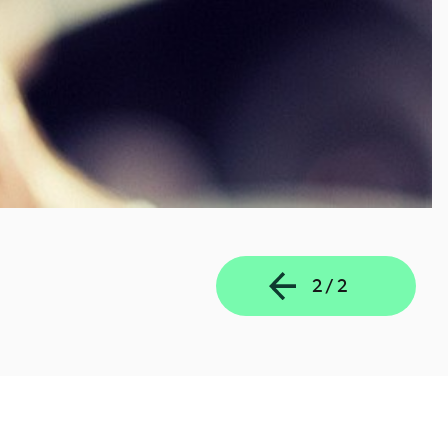
2
/
2