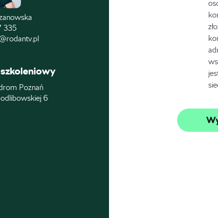
os
ko
czanowska
zł
7 335
ko
@rodantv.pl
ad
ws
szkoleniowy
je
si
drom Poznań
odlibowskiej 6