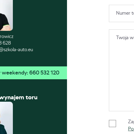
Numer t
trowicz
Twoja wi
8 628
@szkola-auto.eu
 w weekendy: 
660 532 120
 wynajem toru
Za
Po