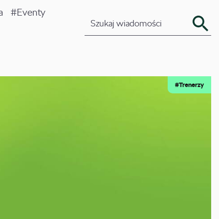
a
#Eventy
Pozostaw zalogowanego
#Trenerzy