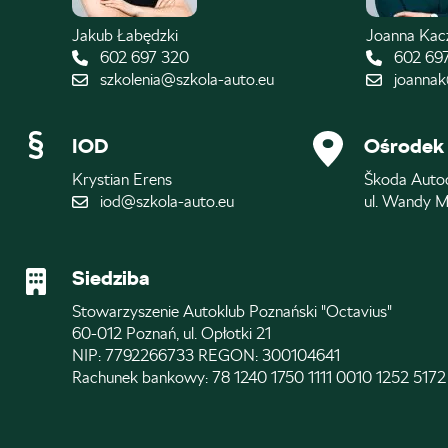
Jakub Łabędzki
Joanna Ka
602 697 320
602 69
szkolenia@szkola-auto.eu
joannak
IOD
Ośrodek 
Krystian Erens
Škoda Auto
iod@szkola-auto.eu
ul. Wandy M
Siedziba
Stowarzyszenie Autoklub Poznański "Octavius"
60-012 Poznań, ul. Opłotki 21
NIP: 7792266733 REGON: 300104641
Rachunek bankowy: 78 1240 1750 1111 0010 1252 5172