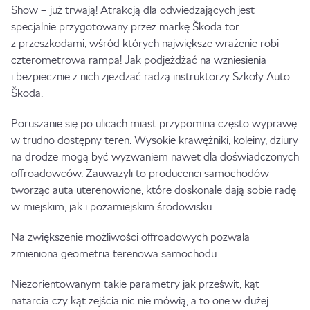
Show – już trwają! Atrakcją dla odwiedzających jest
specjalnie przygotowany przez markę Škoda tor
z przeszkodami, wśród których największe wrażenie robi
czterometrowa rampa! Jak podjeżdżać na wzniesienia
i bezpiecznie z nich zjeżdżać radzą instruktorzy Szkoły Auto
Škoda.
Poruszanie się po ulicach miast przypomina często wyprawę
w trudno dostępny teren. Wysokie krawężniki, koleiny, dziury
na drodze mogą być wyzwaniem nawet dla doświadczonych
offroadowców. Zauważyli to producenci samochodów
tworząc auta uterenowione, które doskonale dają sobie radę
w miejskim, jak i pozamiejskim środowisku.
Na zwiększenie możliwości offroadowych pozwala
zmieniona geometria terenowa samochodu.
Niezorientowanym takie parametry jak prześwit, kąt
natarcia czy kąt zejścia nic nie mówią, a to one w dużej