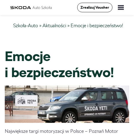
Zrealizuj Voucher
Szkolenia
Szkoła-Auto
»
Aktualności
»
Emocje i bezpieczeństwo!
Vademecum
Emocje
O Nas
i bezpieczeństwo!
Aktualności
Kontakt
0
Największe targi motoryzacji w Polsce – Poznań Motor