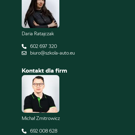
Daria Ratajczak
602 697 320
biuro@szkola-auto.eu
Kontakt dla firm
Michał Zmitrowicz
692 008 628