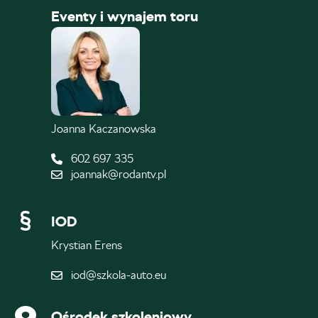
Eventy i wynajem toru
Joanna Kaczanowska
602 697 335
joannak@rodantv.pl
IOD
Krystian Erens
iod@szkola-auto.eu
Ośrodek szkoleniowy