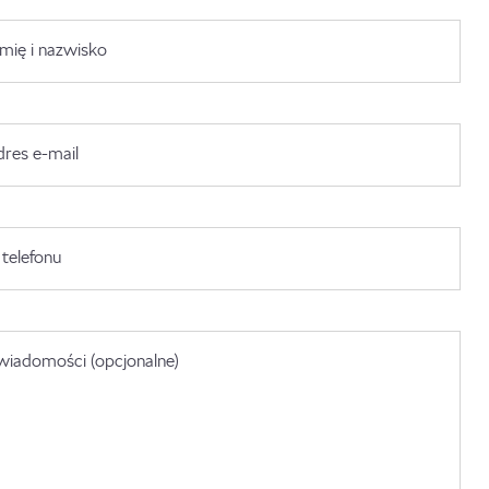
mię i nazwisko
Pozostaw zalogowanego
dres e-mail
telefonu
wiadomości (opcjonalne)