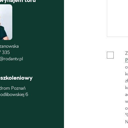
 wynajem toru
czanowska
7 335
Z
@rodantv.pl
P
o
k
szkoleniowy
z
k
drom Poznań
odlibowskiej 6
a
w
o
"
N