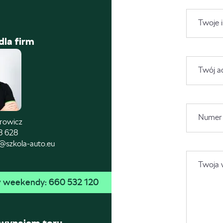
Twoje i
dla firm
Twój a
Numer 
trowicz
8 628
@szkola-auto.eu
Twoja 
 w weekendy: 
660 532 120