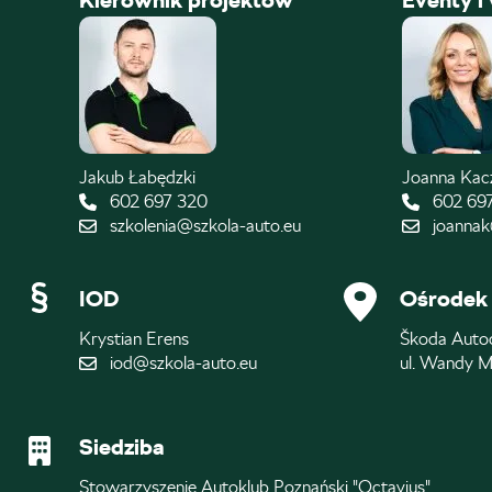
Kierownik projektów
Eventy i
Jakub Łabędzki
Joanna Ka
602 697 320
602 69
szkolenia@szkola-auto.eu
joannak
IOD
Ośrodek 
Krystian Erens
Škoda Auto
iod@szkola-auto.eu
ul. Wandy M
Siedziba
Stowarzyszenie Autoklub Poznański "Octavius"