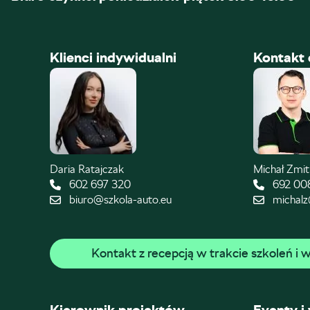
Klienci indywidualni
Kontakt 
Daria Ratajczak
Michał Zmi
602 697 320
692 00
biuro@szkola-auto.eu
michalz
Kontakt z recepcją w trakcie szkoleń i