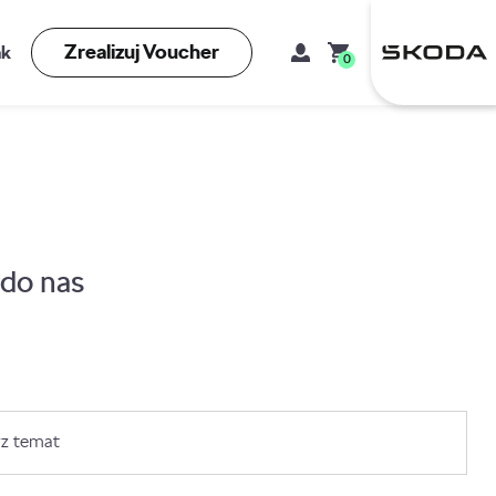
Zrealizuj Voucher
kt
0
Mój koszyk
 do nas
Brak produktów w koszyku.
Adres e-mail
z temat
Hasło