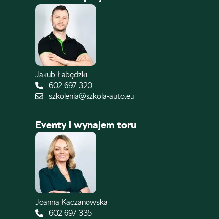
Jakub Łabędzki
602 697 320
szkolenia@szkola-auto.eu
Eventy i wynajem toru
Joanna Kaczanowska
602 697 335