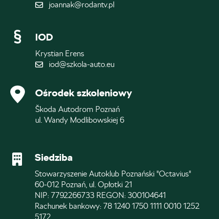
joannak@rodantv.pl
IOD
Krystian Erens
iod@szkola-auto.eu
Ośrodek szkoleniowy
Škoda Autodrom Poznań
ul. Wandy Modlibowskiej 6
Siedziba
Stowarzyszenie Autoklub Poznański "Octavius"
60-012 Poznań, ul. Opłotki 21
NIP: 7792266733 REGON: 300104641
Rachunek bankowy: 78 1240 1750 1111 0010 1252
5172