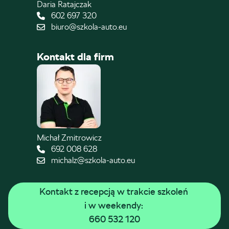
Daria Ratajczak
602 697 320
biuro@szkola-auto.eu
Kontakt dla firm
Michał Zmitrowicz
692 008 628
michalz@szkola-auto.eu
Kontakt z recepcją w trakcie szkoleń 
i w weekendy: 
660 532 120