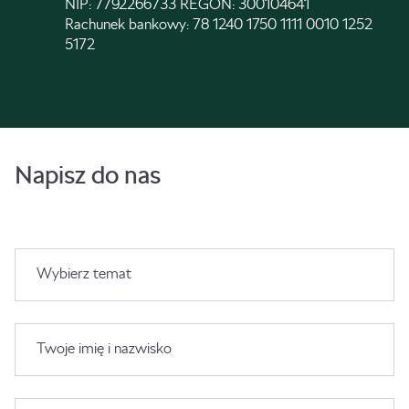
NIP: 7792266733 REGON: 300104641
Rachunek bankowy: 78 1240 1750 1111 0010 1252
5172
Napisz do nas
Wybierz temat
Twoje imię i nazwisko