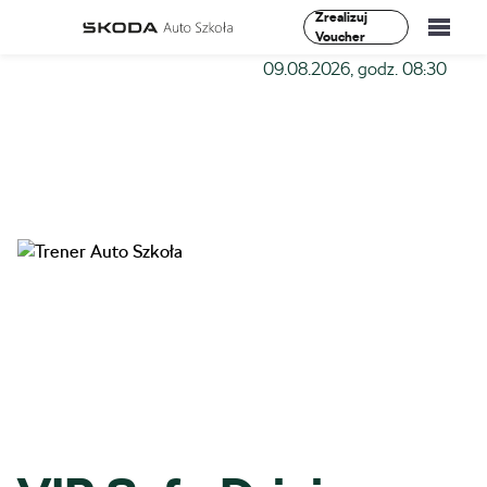
Zrealizuj
Voucher
Szkoła-Auto
»
Szkolenia
»
VIP Safe Driving II Stopień –
09.08.2026, godz. 08:30
Szkolenia
Vademecum
O Nas
Aktualności
Kontakt
0