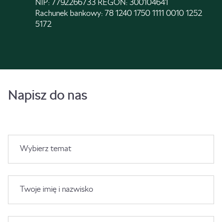
NIP: 7792266733 REGON: 300104641
Rachunek bankowy: 78 1240 1750 1111 0010 1252
5172
Napisz do nas
Wybierz temat
Twoje imię i nazwisko