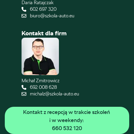
Daria Ratajczak
602 697 320
biuro@szkola-auto.eu
Kontakt dla firm
Michał Zmitrowicz
692 008 628
michalz@szkola-auto.eu
Kontakt z recepcją w trakcie szkoleń 
i w weekendy: 
660 532 120