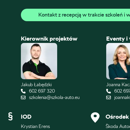
Kontakt z recepcją w trakcie szkoleń i
Kierownik projektów
Eventy i
Jakub Łabędzki
Joanna Ka
602 697 320
602 69
szkolenia@szkola-auto.eu
joannak
IOD
Ośrodek 
Krystian Erens
Škoda Auto