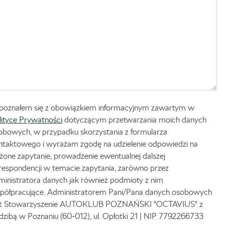
poznałem się z obowiązkiem informacyjnym zawartym w
lityce Prywatności
dotyczącym przetwarzania moich danych
obowych, w przypadku skorzystania z formularza
ntaktowego i wyrażam zgodę na udzielenie odpowiedzi na
ożone zapytanie, prowadzenie ewentualnej dalszej
respondencji w temacie zapytania, zarówno przez
ministratora danych jak również podmioty z nim
półpracujące. Administratorem Pani/Pana danych osobowych
st Stowarzyszenie AUTOKLUB POZNAŃSKI "OCTAVIUS" z
edzibą w Poznaniu (60-012), ul. Opłotki 21 | NIP 7792266733