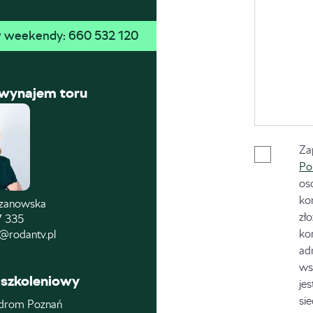
 w weekendy: 
660 532 120
 wynajem toru
Za
Po
os
ko
czanowska
zł
7 335
ko
@rodantv.pl
ad
ws
szkoleniowy
je
si
drom Poznań