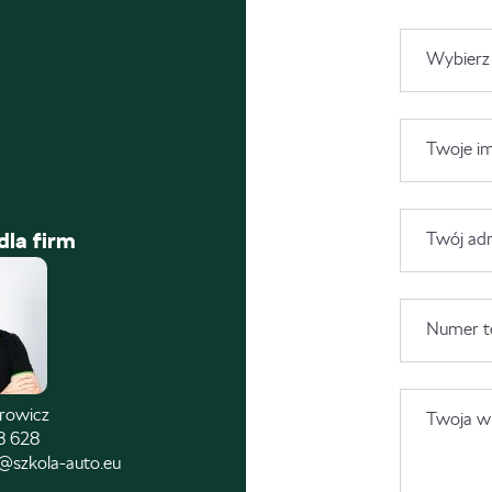
Wybierz
Twoje im
dla firm
Twój adr
Numer t
trowicz
Twoja wi
8 628
@szkola-auto.eu