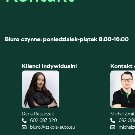
Biuro czynne: poniedziałek-piątek 8:00-16:00
Klienci indywidualni
Kontakt 
Daria Ratajczak
Michał Zmi
602 697 320
692 00
biuro@szkola-auto.eu
michalz