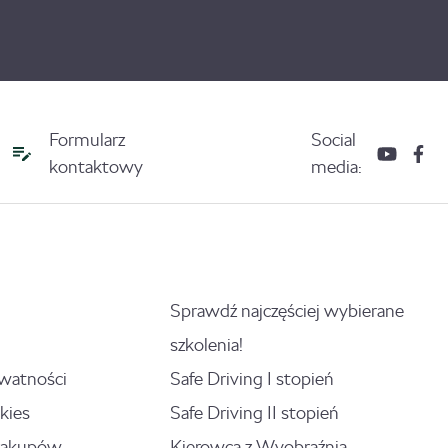
Formularz
Social
kontaktowy
media:
Sprawdź najczęściej wybierane
szkolenia!
ywatności
Safe Driving I stopień
kies
Safe Driving II stopień
zakupów
Kierowca z Wyobraźnią