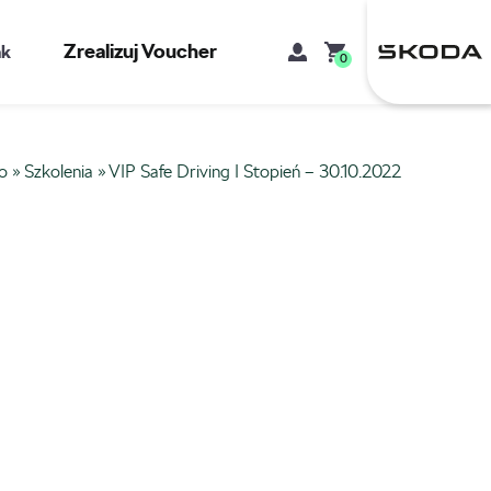
Zrealizuj Voucher
kt
0
o
»
Szkolenia
»
VIP Safe Driving I Stopień – 30.10.2022
Mój koszyk
Brak produktów w koszyku.
Adres e-mail
Hasło