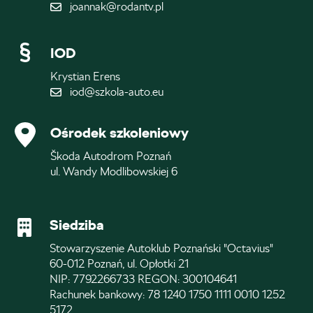
joannak@rodantv.pl
IOD
Krystian Erens
iod@szkola-auto.eu
Ośrodek szkoleniowy
Škoda Autodrom Poznań
ul. Wandy Modlibowskiej 6
Siedziba
Stowarzyszenie Autoklub Poznański "Octavius"
60-012 Poznań, ul. Opłotki 21
NIP: 7792266733 REGON: 300104641
Rachunek bankowy: 78 1240 1750 1111 0010 1252
5172