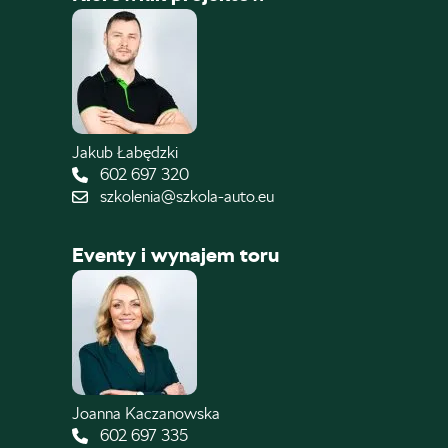
Jakub Łabędzki
602 697 320
szkolenia@szkola-auto.eu
Eventy i wynajem toru
Joanna Kaczanowska
602 697 335