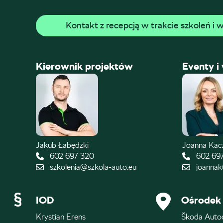
Kontakt z recepcją w trakcie szkoleń i
Kierownik projektów
Eventy i
Jakub Łabędzki
Joanna Ka
602 697 320
602 69
szkolenia@szkola-auto.eu
joannak
IOD
Ośrodek 
Krystian Erens
Škoda Auto