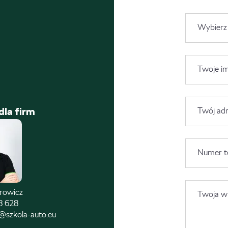
Wybierz
Twoje im
dla firm
Twój adr
Numer t
trowicz
Twoja wi
8 628
@szkola-auto.eu