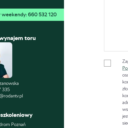
 w weekendy: 
660 532 120
 wynajem toru
Za
Po
os
ko
czanowska
zł
7 335
ko
@rodantv.pl
ad
ws
szkoleniowy
je
si
drom Poznań