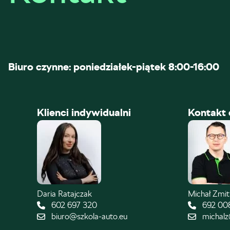
Biuro czynne: poniedziałek-piątek 8:00-16:00
Klienci indywidualni
Kontakt 
Daria Ratajczak
Michał Zmi
602 697 320
692 00
biuro@szkola-auto.eu
michalz