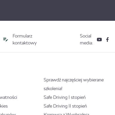
Formularz
Social
kontaktowy
media:
Sprawdź najczęściej wybierane
szkolenia!
ywatności
Safe Driving I stopień
kies
Safe Driving II stopień
zakupów
Kierowca z Wyobraźnią