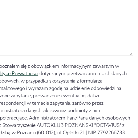
poznałem się z obowiązkiem informacyjnym zawartym w
lityce Prywatności
dotyczącym przetwarzania moich danych
obowych, w przypadku skorzystania z formularza
ntaktowego i wyrażam zgodę na udzielenie odpowiedzi na
ożone zapytanie, prowadzenie ewentualnej dalszej
respondencji w temacie zapytania, zarówno przez
ministratora danych jak również podmioty z nim
półpracujące. Administratorem Pani/Pana danych osobowych
st Stowarzyszenie AUTOKLUB POZNAŃSKI "OCTAVIUS" z
edzibą w Poznaniu (60-012), ul. Opłotki 21 | NIP 7792266733