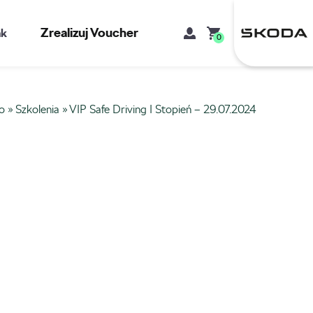
Zrealizuj Voucher
kt
0
o
»
Szkolenia
»
VIP Safe Driving I Stopień – 29.07.2024
Mój koszyk
Brak produktów w koszyku.
Adres e-mail
Hasło