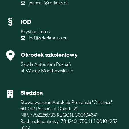
joannak@rodantv.pl
IOD
Krystian Erens
iod@szkola-auto.eu
Ośrodek szkoleniowy
Škoda Autodrom Poznań
ul. Wandy Modlibowskiej 6
Siedziba
Stowarzyszenie Autoklub Poznański "Octavius"
60-012 Poznań, ul. Opłotki 21
NIP: 7792266733 REGON: 300104641
Rachunek bankowy: 78 1240 1750 1111 0010 1252
5172