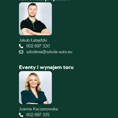
Jakub Łabędzki
602 697 320
szkolenia@szkola-auto.eu
Eventy i wynajem toru
Joanna Kaczanowska
602 697 335