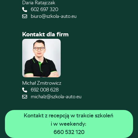
Daria Ratajczak
602 697 320
biuro@szkola-auto.eu
Kontakt dla firm
Michał Zmitrowicz
692 008 628
michalz@szkola-auto.eu
Kontakt z recepcją w trakcie szkoleń 
i w weekendy: 
660 532 120