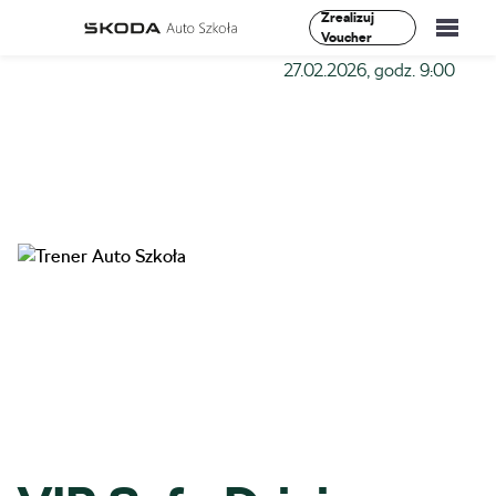
Zrealizuj
Voucher
Szkoła-Auto
»
Szkolenia
»
VIP Safe Driving I Stopień –
27.02.2026, godz. 9:00
Szkolenia
Vademecum
O Nas
Aktualności
Kontakt
0