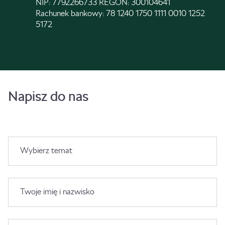
NIP: 7792266733 REGON: 300104641
Rachunek bankowy: 78 1240 1750 1111 0010 1252
5172
Napisz do nas
Wybierz temat
Twoje imię i nazwisko