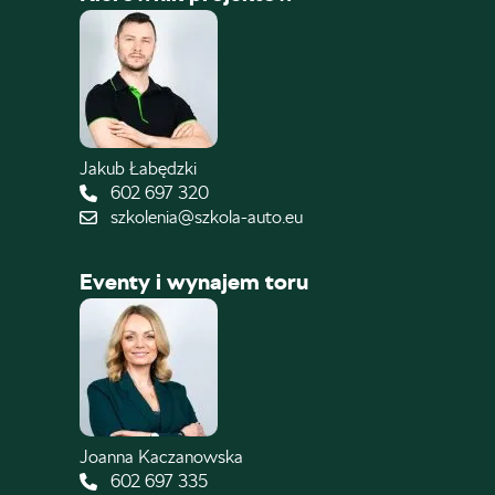
Jakub Łabędzki
602 697 320
szkolenia@szkola-auto.eu
Eventy i wynajem toru
Joanna Kaczanowska
602 697 335