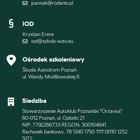
joannak@rodantv.pl
IOD
Krystian Erens
iod@szkola-auto.eu
Ośrodek szkoleniowy
Škoda Autodrom Poznań
ul. Wandy Modlibowskiej 6
Siedziba
Stowarzyszenie Autoklub Poznański "Octavius"
60-012 Poznań, ul. Opłotki 21
NIP: 7792266733 REGON: 300104641
Rachunek bankowy: 78 1240 1750 1111 0010 1252
5172