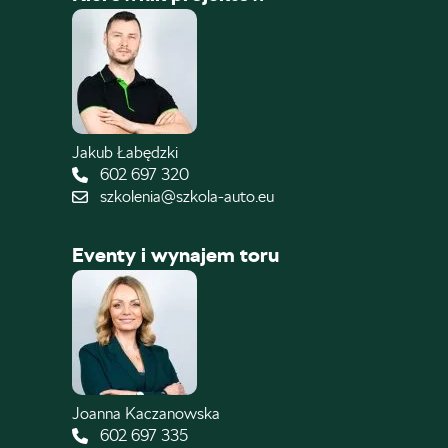
Jakub Łabędzki
602 697 320
szkolenia@szkola-auto.eu
Eventy i wynajem toru
Joanna Kaczanowska
602 697 335