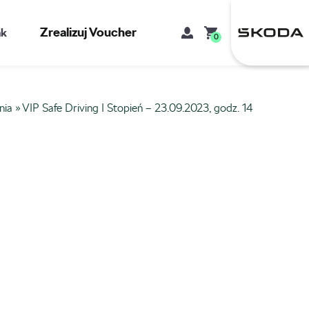
Zrealizuj Voucher
kt
0
nia
»
VIP Safe Driving I Stopień – 23.09.2023, godz. 14
Mój koszyk
Brak produktów w koszyku.
Adres e-mail
Hasło