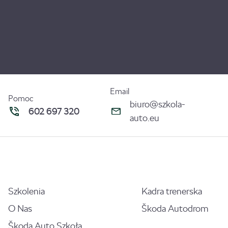
Email
Pomoc
biuro@szkola-
602 697 320
auto.eu
Szkolenia
Kadra trenerska
O Nas
Škoda Autodrom
Škoda Auto Szkoła