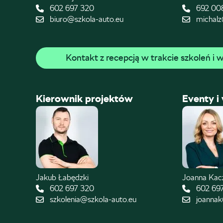
602 697 320
692 00
biuro@szkola-auto.eu
michalz
Kontakt z recepcją w trakcie szkoleń i
Kierownik projektów
Eventy i
Jakub Łabędzki
Joanna Ka
602 697 320
602 69
szkolenia@szkola-auto.eu
joannak