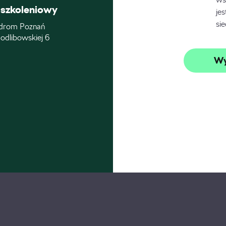
szkoleniowy
je
si
drom Poznań
odlibowskiej 6