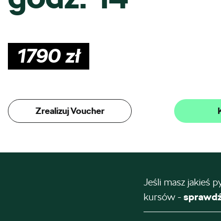
1790
zł
Zrealizuj Voucher
Jeśli masz jakieś p
kursów -
sprawdź