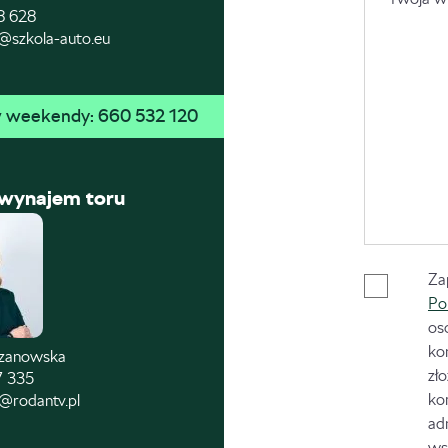
8 628
@szkola-auto.eu
 w weekendy: 
660 532 120
 wynajem toru
Za
Po
os
ko
czanowska
zł
7 335
ko
@rodantv.pl
ad
ws