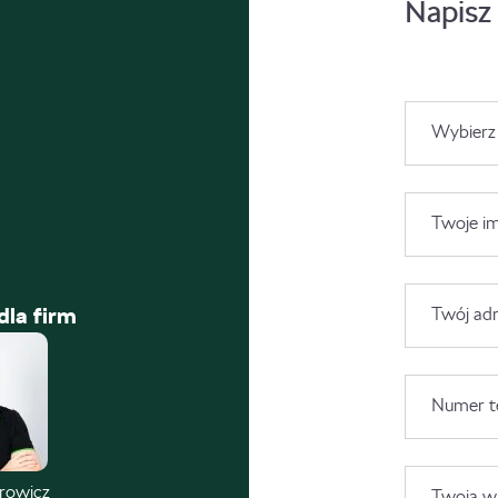
Napisz
Wybierz
Twoje im
dla firm
Twój adr
Numer t
trowicz
Twoja wi