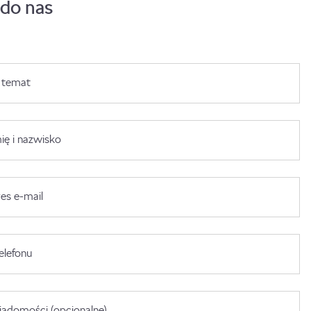
 do nas
 temat
ię i nazwisko
es e-mail
elefonu
adomości (opcjonalne)