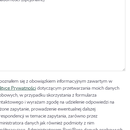
poznałem się z obowiązkiem informacyjnym zawartym w
lityce Prywatności
dotyczącym przetwarzania moich danych
obowych, w przypadku skorzystania z formularza
ntaktowego i wyrażam zgodę na udzielenie odpowiedzi na
ożone zapytanie, prowadzenie ewentualnej dalszej
respondencji w temacie zapytania, zarówno przez
ministratora danych jak również podmioty z nim
półpracujące. Administratorem Pani/Pana danych osobowych