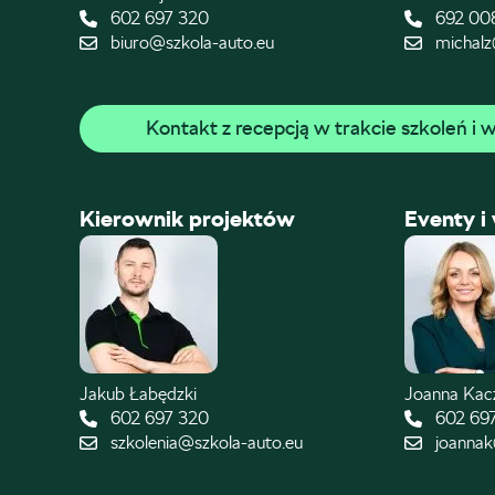
602 697 320
692 00
biuro@szkola-auto.eu
michalz
Kontakt z recepcją w trakcie szkoleń i
Kierownik projektów
Eventy i
Jakub Łabędzki
Joanna Ka
602 697 320
602 69
szkolenia@szkola-auto.eu
joannak