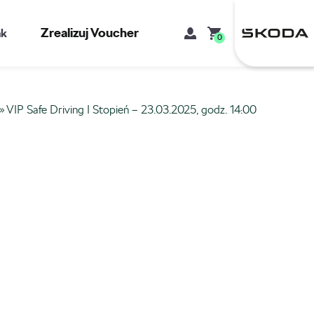
Zrealizuj Voucher
kt
0
»
VIP Safe Driving I Stopień – 23.03.2025, godz. 14:00
Mój koszyk
Brak produktów w koszyku.
Adres e-mail
Hasło