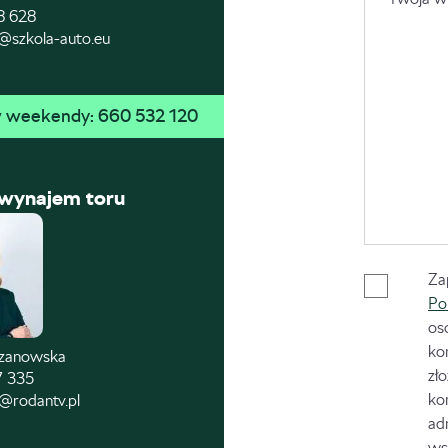
8 628
@szkola-auto.eu
 w weekendy: 
660 532 120
 wynajem toru
Za
Po
os
ko
czanowska
zł
7 335
ko
@rodantv.pl
ad
ws