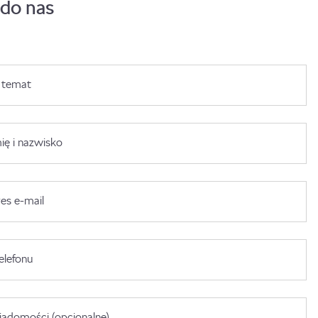
 do nas
 temat
ię i nazwisko
es e-mail
elefonu
adomości (opcjonalne)