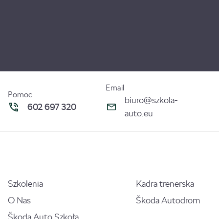
Email
Pomoc
biuro@szkola-
602 697 320
auto.eu
Szkolenia
Kadra trenerska
O Nas
Škoda Autodrom
Škoda Auto Szkoła