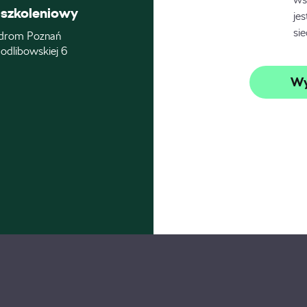
szkoleniowy
je
si
drom Poznań
odlibowskiej 6