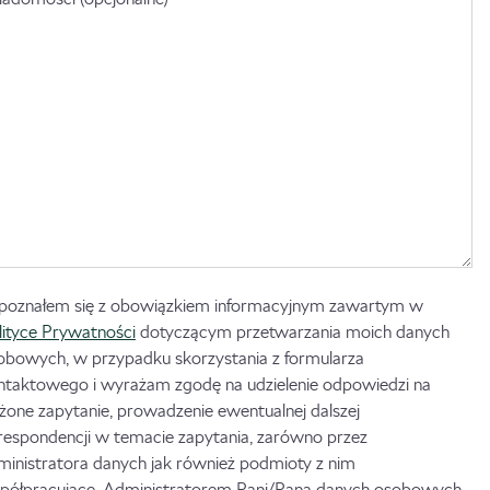
poznałem się z obowiązkiem informacyjnym zawartym w
lityce Prywatności
dotyczącym przetwarzania moich danych
obowych, w przypadku skorzystania z formularza
ntaktowego i wyrażam zgodę na udzielenie odpowiedzi na
ożone zapytanie, prowadzenie ewentualnej dalszej
respondencji w temacie zapytania, zarówno przez
ministratora danych jak również podmioty z nim
półpracujące. Administratorem Pani/Pana danych osobowych