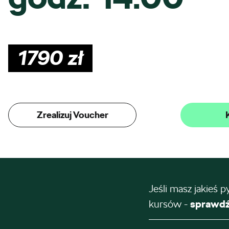
1790
zł
Zrealizuj Voucher
Jeśli masz jakieś p
kursów -
sprawdź