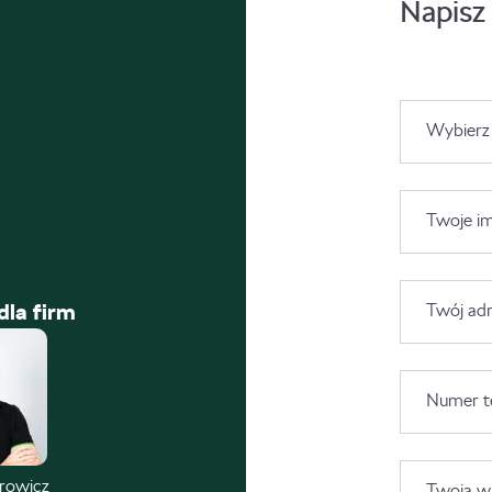
Napisz
Wybierz
Twoje im
dla firm
Twój adr
Numer t
trowicz
Twoja wi