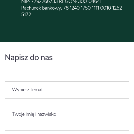
NIP: 7792266733 REGON: 300104641
Rachunek bankowy: 78 1240 1750 1111 0010 1252
5172
Napisz do nas
Wybierz temat
Twoje imię i nazwisko