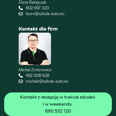
Daria Ratajczak
602 697 320
biuro@szkola-auto.eu
Kontakt dla firm
Michał Zmitrowicz
692 008 628
michalz@szkola-auto.eu
Kontakt z recepcją w trakcie szkoleń 
i w weekendy: 
660 532 120