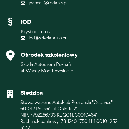
joannak@rodantv.pl
IOD
Krystian Erens
iod@szkola-auto.eu
Ośrodek szkoleniowy
Škoda Autodrom Poznań
ul. Wandy Modlibowskiej 6
Siedziba
Stowarzyszenie Autoklub Poznański "Octavius"
60-012 Poznań, ul. Opłotki 21
NIP: 7792266733 REGON: 300104641
Rachunek bankowy: 78 1240 1750 1111 0010 1252
5172