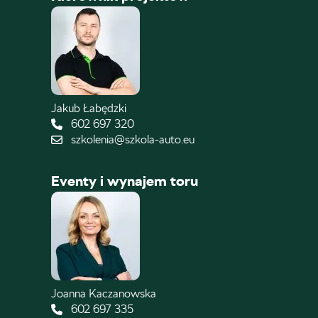
Jakub Łabędzki
602 697 320
szkolenia@szkola-auto.eu
Eventy i wynajem toru
Joanna Kaczanowska
602 697 335