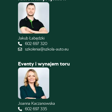
Jakub Łabędzki
602 697 320
szkolenia@szkola-auto.eu
Eventy i wynajem toru
Joanna Kaczanowska
602 697 335