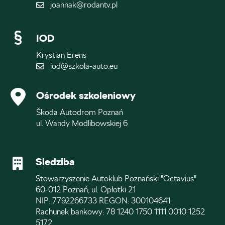
joannak@rodantv.pl
IOD
Krystian Erens
iod@szkola-auto.eu
Ośrodek szkoleniowy
Škoda Autodrom Poznań
ul. Wandy Modlibowskiej 6
Siedziba
Stowarzyszenie Autoklub Poznański "Octavius"
60-012 Poznań, ul. Opłotki 21
NIP: 7792266733 REGON: 300104641
Rachunek bankowy: 78 1240 1750 1111 0010 1252
5172