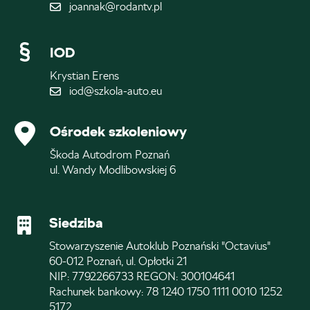
joannak@rodantv.pl
IOD
Krystian Erens
iod@szkola-auto.eu
Ośrodek szkoleniowy
Škoda Autodrom Poznań
ul. Wandy Modlibowskiej 6
Siedziba
Stowarzyszenie Autoklub Poznański "Octavius"
60-012 Poznań, ul. Opłotki 21
NIP: 7792266733 REGON: 300104641
Rachunek bankowy: 78 1240 1750 1111 0010 1252
5172