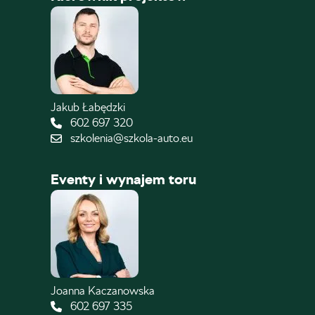
Jakub Łabędzki
602 697 320
szkolenia@szkola-auto.eu
Eventy i wynajem toru
Joanna Kaczanowska
602 697 335