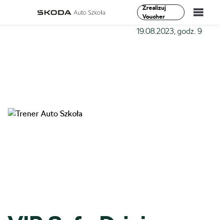
Zrealizuj
Voucher
Szkoła-Auto
»
Szkolenia
»
VIP Safe Driving I Stopień –
19.08.2023, godz. 9
Szkolenia
Vademecum
O Nas
Aktualności
Kontakt
0