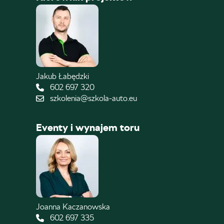
Jakub Łabędzki
602 697 320
szkolenia@szkola-auto.eu
Eventy i wynajem toru
Joanna Kaczanowska
602 697 335