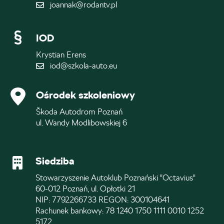
joannak@rodantv.pl
IOD
Krystian Erens
iod@szkola-auto.eu
Ośrodek szkoleniowy
Škoda Autodrom Poznań
ul. Wandy Modlibowskiej 6
Siedziba
Stowarzyszenie Autoklub Poznański "Octavius"
60-012 Poznań, ul. Opłotki 21
NIP: 7792266733 REGON: 300104641
Rachunek bankowy: 78 1240 1750 1111 0010 1252
5172