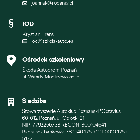
joannak@rodantv.pl
IOD
Krystian Erens
iod@szkola-auto.eu
Ośrodek szkoleniowy
Škoda Autodrom Poznań
ul. Wandy Modlibowskiej 6
Siedziba
Stowarzyszenie Autoklub Poznański "Octavius"
60-012 Poznań, ul. Opłotki 21
NIP: 7792266733 REGON: 300104641
Rachunek bankowy: 78 1240 1750 1111 0010 1252
5172