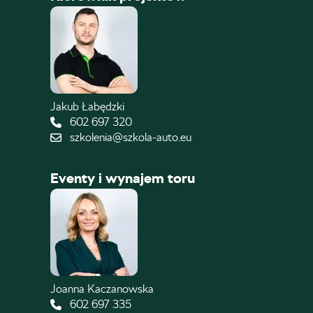
Jakub Łabędzki
602 697 320
szkolenia@szkola-auto.eu
Eventy i wynajem toru
Joanna Kaczanowska
602 697 335