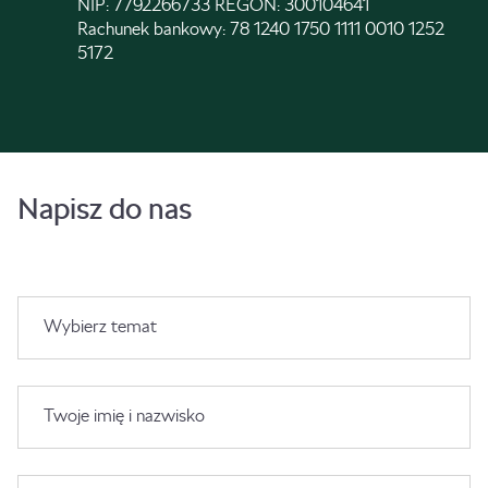
NIP: 7792266733 REGON: 300104641
Rachunek bankowy: 78 1240 1750 1111 0010 1252
5172
Napisz do nas
Wybierz temat
Twoje imię i nazwisko