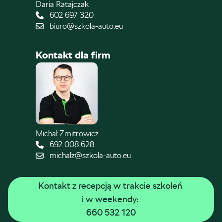
Daria Ratajczak
602 697 320
biuro@szkola-auto.eu
Kontakt dla firm
Michał Zmitrowicz
692 008 628
michalz@szkola-auto.eu
Kontakt z recepcją w trakcie szkoleń 
i w weekendy: 
660 532 120