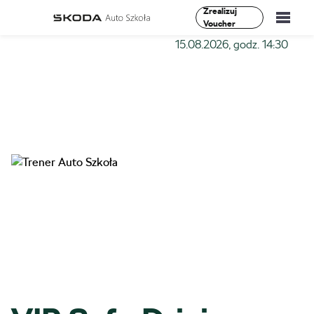
Zrealizuj
Voucher
Szkoła-Auto
»
Szkolenia
»
VIP Safe Driving I Stopień –
15.08.2026, godz. 14:30
Szkolenia
Vademecum
O Nas
Aktualności
Kontakt
0