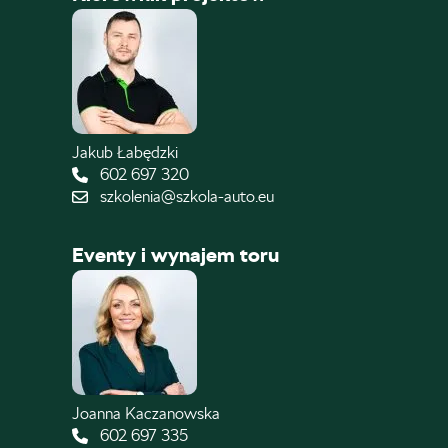
Jakub Łabędzki
602 697 320
szkolenia@szkola-auto.eu
Eventy i wynajem toru
Joanna Kaczanowska
602 697 335