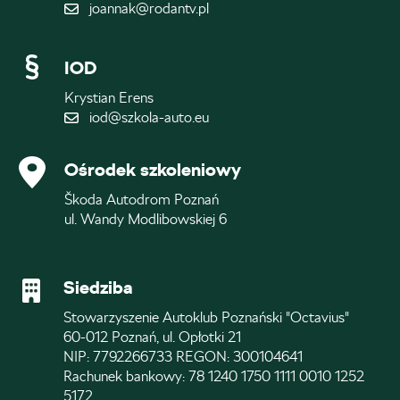
joannak@rodantv.pl
IOD
Krystian Erens
iod@szkola-auto.eu
Ośrodek szkoleniowy
Škoda Autodrom Poznań
ul. Wandy Modlibowskiej 6
Siedziba
Stowarzyszenie Autoklub Poznański "Octavius"
60-012 Poznań, ul. Opłotki 21
NIP: 7792266733 REGON: 300104641
Rachunek bankowy: 78 1240 1750 1111 0010 1252
5172