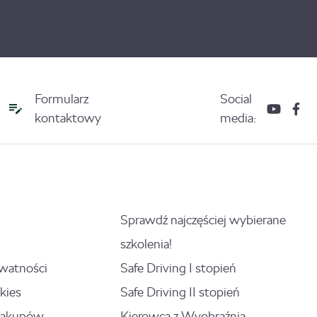
Formularz
Social
kontaktowy
media:
Sprawdź najczęściej wybierane
szkolenia!
ywatności
Safe Driving I stopień
kies
Safe Driving II stopień
zakupów
Kierowca z Wyobraźnią