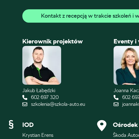
Kontakt z recepcją w trakcie szkoleń i
Kierownik projektów
Eventy i
Jakub Łabędzki
Joanna Ka
602 697 320
602 69
szkolenia@szkola-auto.eu
joannak
IOD
Ośrodek 
Krystian Erens
Škoda Auto