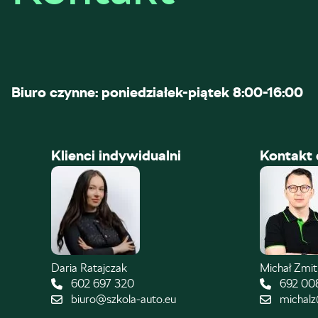
Biuro czynne: poniedziałek-piątek 8:00-16:00
Klienci indywidualni
Kontakt 
Daria Ratajczak
Michał Zmi
602 697 320
692 00
biuro@szkola-auto.eu
michalz