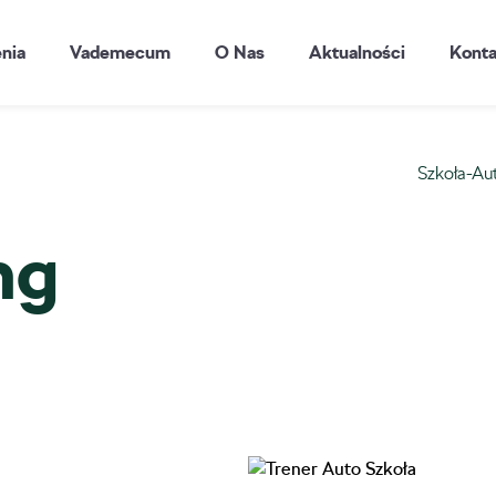
enia
Vademecum
O Nas
Aktualności
Konta
Szkoła-Au
ng