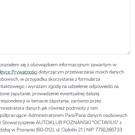
poznałem się z obowiązkiem informacyjnym zawartym w
lityce Prywatności
dotyczącym przetwarzania moich danych
obowych, w przypadku skorzystania z formularza
ntaktowego i wyrażam zgodę na udzielenie odpowiedzi na
ożone zapytanie, prowadzenie ewentualnej dalszej
respondencji w temacie zapytania, zarówno przez
ministratora danych jak również podmioty z nim
półpracujące. Administratorem Pani/Pana danych osobowych
st Stowarzyszenie AUTOKLUB POZNAŃSKI "OCTAVIUS" z
edzibą w Poznaniu (60-012), ul. Opłotki 21 | NIP 7792266733