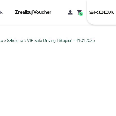
Zrealizuj Voucher
kt
0
to
»
Szkolenia
»
VIP Safe Driving I Stopień – 11.01.2025
Mój koszyk
Brak produktów w koszyku.
Adres e-mail
Hasło