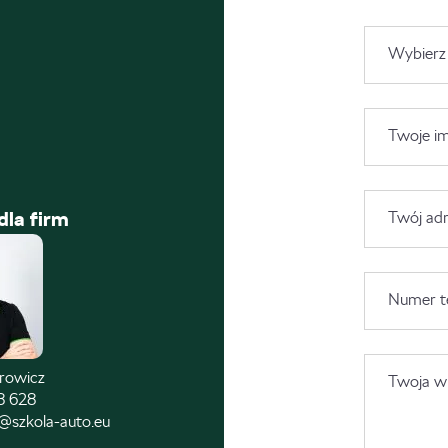
Wybierz
Twoje im
dla firm
Twój adr
Numer t
trowicz
Twoja wi
8 628
@szkola-auto.eu