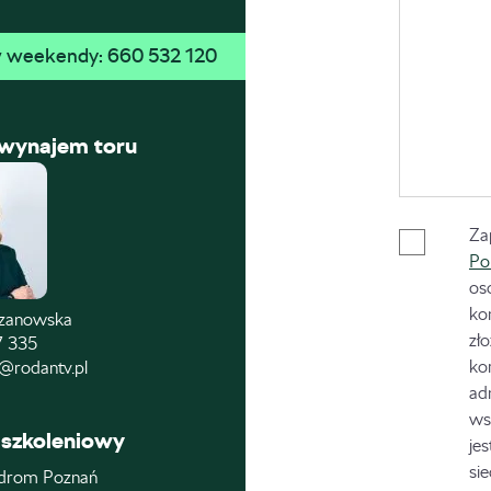
 w weekendy: 
660 532 120
 wynajem toru
Za
Po
os
ko
czanowska
zł
7 335
ko
@rodantv.pl
ad
ws
szkoleniowy
je
si
drom Poznań