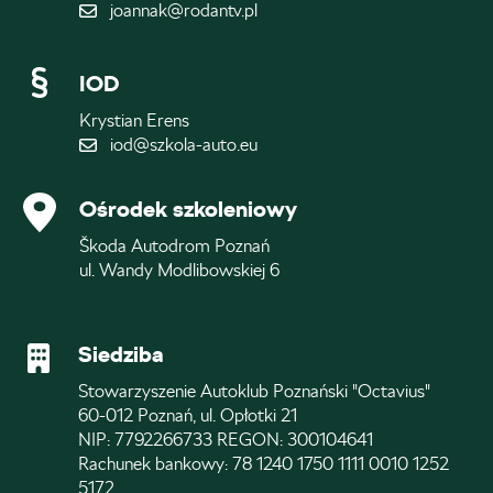
joannak@rodantv.pl
IOD
Krystian Erens
iod@szkola-auto.eu
Ośrodek szkoleniowy
Škoda Autodrom Poznań
ul. Wandy Modlibowskiej 6
Siedziba
Stowarzyszenie Autoklub Poznański "Octavius"
60-012 Poznań, ul. Opłotki 21
NIP: 7792266733 REGON: 300104641
Rachunek bankowy: 78 1240 1750 1111 0010 1252
5172