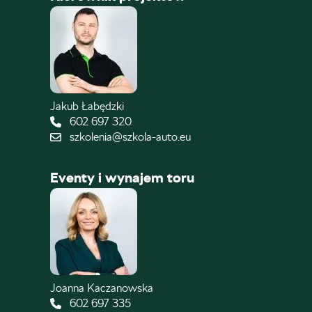
Jakub Łabędzki
602 697 320
szkolenia@szkola-auto.eu
Eventy i wynajem toru
Joanna Kaczanowska
602 697 335