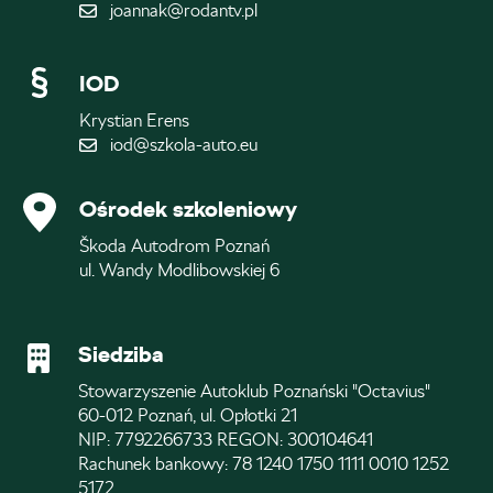
joannak@rodantv.pl
IOD
Krystian Erens
iod@szkola-auto.eu
Ośrodek szkoleniowy
Škoda Autodrom Poznań
ul. Wandy Modlibowskiej 6
Siedziba
Stowarzyszenie Autoklub Poznański "Octavius"
60-012 Poznań, ul. Opłotki 21
NIP: 7792266733 REGON: 300104641
Rachunek bankowy: 78 1240 1750 1111 0010 1252
5172