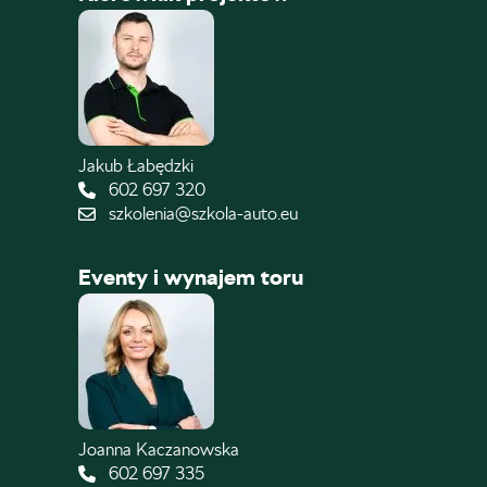
Jakub Łabędzki
602 697 320
szkolenia@szkola-auto.eu
Eventy i wynajem toru
Joanna Kaczanowska
602 697 335