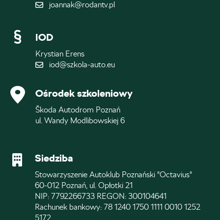
joannak@rodantv.pl
IOD
Krystian Erens
iod@szkola-auto.eu
Ośrodek szkoleniowy
Škoda Autodrom Poznań
ul. Wandy Modlibowskiej 6
Siedziba
Stowarzyszenie Autoklub Poznański "Octavius"
60-012 Poznań, ul. Opłotki 21
NIP: 7792266733 REGON: 300104641
Rachunek bankowy: 78 1240 1750 1111 0010 1252
5172