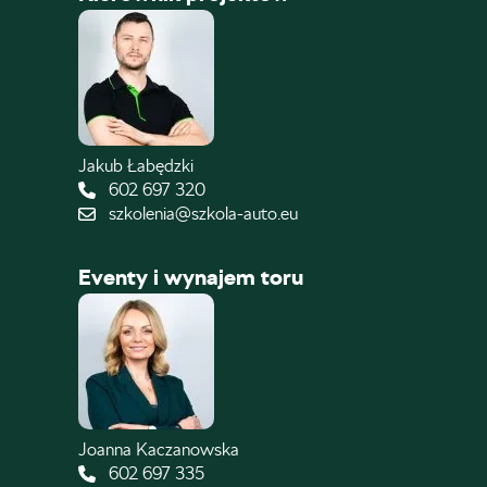
Jakub Łabędzki
602 697 320
szkolenia@szkola-auto.eu
Eventy i wynajem toru
Joanna Kaczanowska
602 697 335