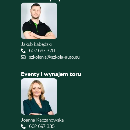
Jakub Łabędzki
602 697 320
szkolenia@szkola-auto.eu
Eventy i wynajem toru
Joanna Kaczanowska
602 697 335