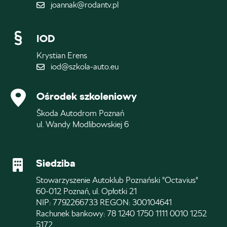
joannak@rodantv.pl
IOD
Krystian Erens
iod@szkola-auto.eu
Ośrodek szkoleniowy
Škoda Autodrom Poznań
ul. Wandy Modlibowskiej 6
Siedziba
Stowarzyszenie Autoklub Poznański "Octavius"
60-012 Poznań, ul. Opłotki 21
NIP: 7792266733 REGON: 300104641
Rachunek bankowy: 78 1240 1750 1111 0010 1252
5172