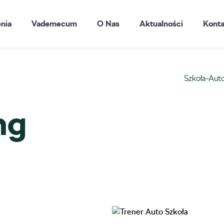
enia
Vademecum
O Nas
Aktualności
Konta
Szkoła-Aut
ng