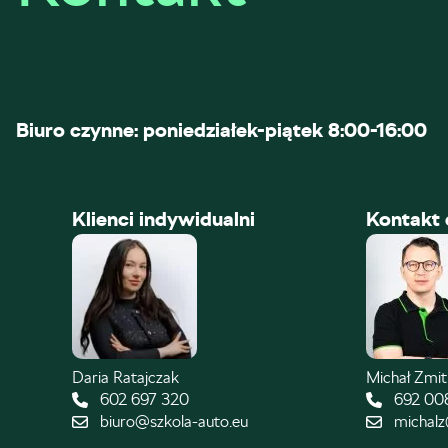
Biuro czynne: poniedziałek-piątek 8:00-16:00
Klienci indywidualni
Kontakt 
Daria Ratajczak
Michał Zmi
602 697 320
692 00
biuro@szkola-auto.eu
michalz