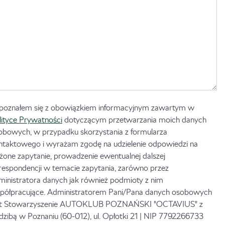
poznałem się z obowiązkiem informacyjnym zawartym w
lityce Prywatności
dotyczącym przetwarzania moich danych
obowych, w przypadku skorzystania z formularza
ntaktowego i wyrażam zgodę na udzielenie odpowiedzi na
ożone zapytanie, prowadzenie ewentualnej dalszej
respondencji w temacie zapytania, zarówno przez
ministratora danych jak również podmioty z nim
półpracujące. Administratorem Pani/Pana danych osobowych
st Stowarzyszenie AUTOKLUB POZNAŃSKI "OCTAVIUS" z
edzibą w Poznaniu (60-012), ul. Opłotki 21 | NIP 7792266733