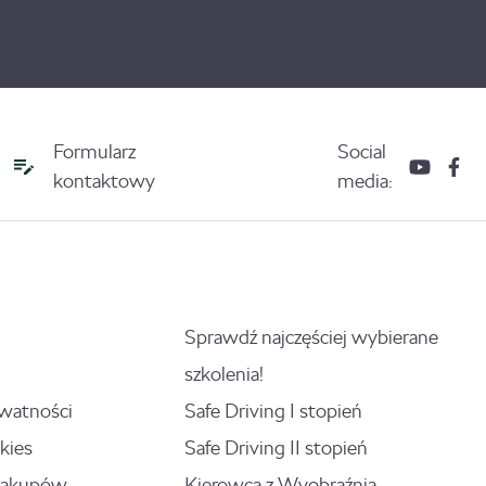
Formularz
Social
kontaktowy
media:
Sprawdź najczęściej wybierane
szkolenia!
ywatności
Safe Driving I stopień
kies
Safe Driving II stopień
zakupów
Kierowca z Wyobraźnią