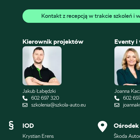
Kontakt z recepcją w trakcie szkoleń i
Kierownik projektów
Eventy i
Jakub Łabędzki
Joanna Ka
602 697 320
602 69
szkolenia@szkola-auto.eu
joannak
IOD
Ośrodek 
Krystian Erens
Škoda Auto