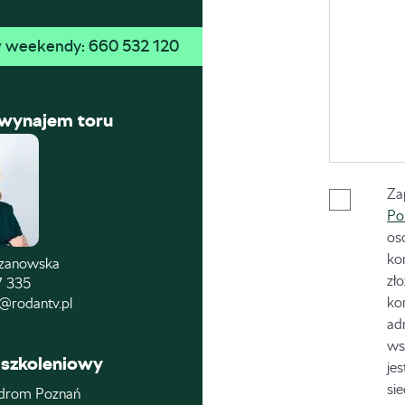
 w weekendy: 
660 532 120
 wynajem toru
Za
Po
os
ko
czanowska
zł
7 335
ko
@rodantv.pl
ad
ws
szkoleniowy
je
si
drom Poznań