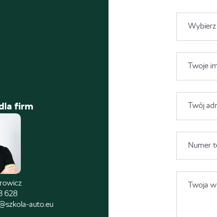
Wybierz
Twoje im
dla firm
Twój adr
Numer t
trowicz
Twoja wi
8 628
@szkola-auto.eu