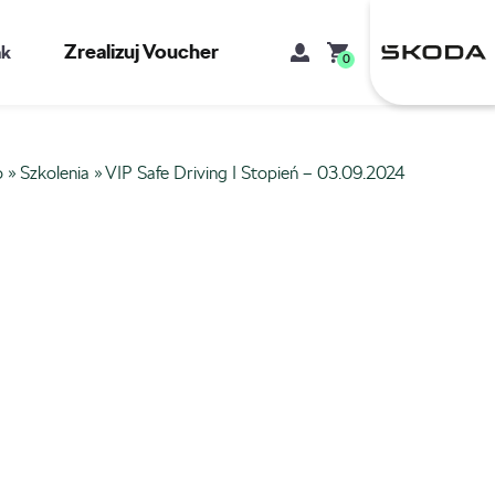
Zrealizuj Voucher
kt
0
o
»
Szkolenia
»
VIP Safe Driving I Stopień – 03.09.2024
Mój koszyk
Brak produktów w koszyku.
Adres e-mail
Hasło