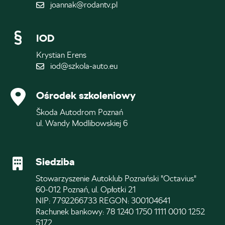
joannak@rodantv.pl
IOD
Krystian Erens
iod@szkola-auto.eu
Ośrodek szkoleniowy
Škoda Autodrom Poznań
ul. Wandy Modlibowskiej 6
Siedziba
Stowarzyszenie Autoklub Poznański "Octavius"
60-012 Poznań, ul. Opłotki 21
NIP: 7792266733 REGON: 300104641
Rachunek bankowy: 78 1240 1750 1111 0010 1252
5172