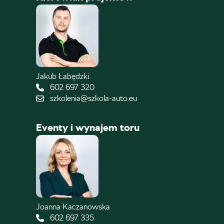
Jakub Łabędzki
602 697 320
szkolenia@szkola-auto.eu
Eventy i wynajem toru
Joanna Kaczanowska
602 697 335