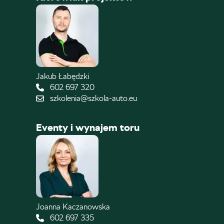
Jakub Łabędzki
602 697 320
szkolenia@szkola-auto.eu
Eventy i wynajem toru
Joanna Kaczanowska
602 697 335