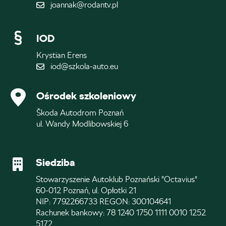
joannak@rodantv.pl
IOD
Krystian Erens
iod@szkola-auto.eu
Ośrodek szkoleniowy
Škoda Autodrom Poznań
ul. Wandy Modlibowskiej 6
Siedziba
Stowarzyszenie Autoklub Poznański "Octavius"
60-012 Poznań, ul. Opłotki 21
NIP: 7792266733 REGON: 300104641
Rachunek bankowy: 78 1240 1750 1111 0010 1252
5172