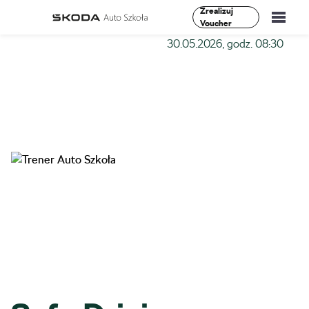
Zrealizuj
Voucher
Szkoła-Auto
»
Szkolenia
»
Safe Driving I stopień –
30.05.2026, godz. 08:30
Szkolenia
Vademecum
O Nas
Aktualności
Kontakt
0