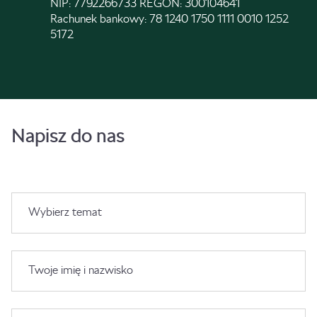
NIP: 7792266733 REGON: 300104641
Rachunek bankowy: 78 1240 1750 1111 0010 1252
5172
Napisz do nas
Wybierz temat
Twoje imię i nazwisko