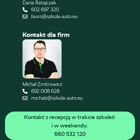
Daria Ratajczak
602 697 320
biuro@szkola-auto.eu
Kontakt dla firm
Michał Zmitrowicz
692 008 628
michalz@szkola-auto.eu
Kontakt z recepcją w trakcie szkoleń 
i w weekendy: 
660 532 120