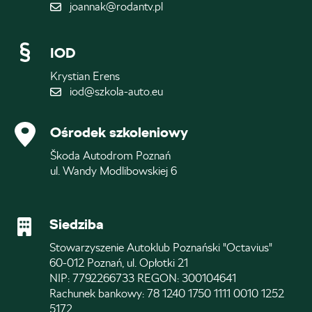
joannak@rodantv.pl
IOD
Krystian Erens
iod@szkola-auto.eu
Ośrodek szkoleniowy
Škoda Autodrom Poznań
ul. Wandy Modlibowskiej 6
Siedziba
Stowarzyszenie Autoklub Poznański "Octavius"
60-012 Poznań, ul. Opłotki 21
NIP: 7792266733 REGON: 300104641
Rachunek bankowy: 78 1240 1750 1111 0010 1252
5172