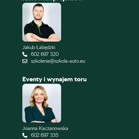
Jakub Łabędzki
602 697 320
szkolenia@szkola-auto.eu
Eventy i wynajem toru
Joanna Kaczanowska
602 697 335