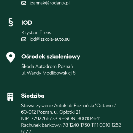
joannak@rodantv.pl
IOD
Krystian Erens
iod@szkola-auto.eu
Ośrodek szkoleniowy
Škoda Autodrom Poznań
ul. Wandy Modlibowskiej 6
Siedziba
Stowarzyszenie Autoklub Poznański "Octavius"
60-012 Poznań, ul. Opłotki 21
NIP: 7792266733 REGON: 300104641
Rachunek bankowy: 78 1240 1750 1111 0010 1252
5172