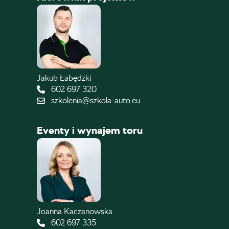
Jakub Łabędzki
602 697 320
szkolenia@szkola-auto.eu
Eventy i wynajem toru
Joanna Kaczanowska
602 697 335