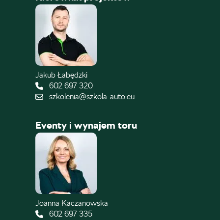
Jakub Łabędzki
602 697 320
szkolenia@szkola-auto.eu
Eventy i wynajem toru
Joanna Kaczanowska
602 697 335