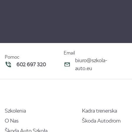
Email
Pomoc
biuro@szkola-
602 697 320
auto.eu
Szkolenia
Kadra trenerska
O Nas
Škoda Autodrom
Škoda Auto Szkoła