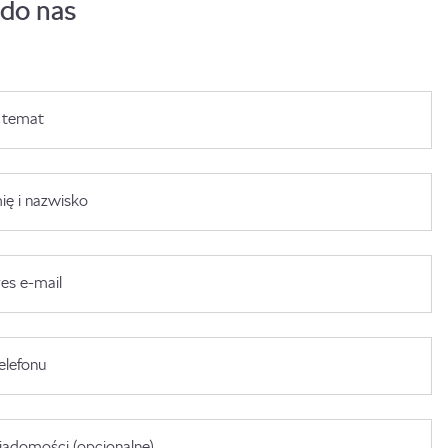
 do nas
 temat
ię i nazwisko
es e-mail
elefonu
adomości (opcjonalne)