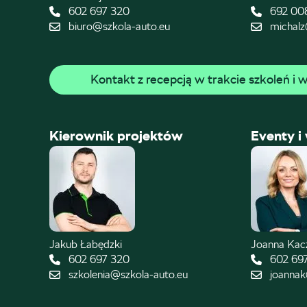
602 697 320
692 00
biuro@szkola-auto.eu
michalz
Kontakt z recepcją w trakcie szkoleń i
Kierownik projektów
Eventy i
Jakub Łabędzki
Joanna Ka
602 697 320
602 69
szkolenia@szkola-auto.eu
joannak