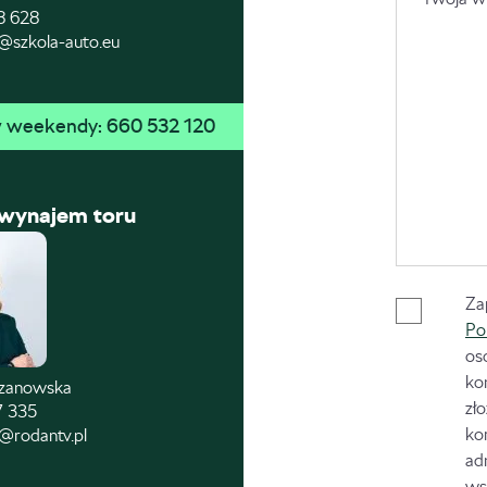
8 628
@szkola-auto.eu
 w weekendy: 
660 532 120
 wynajem toru
Za
Po
os
ko
czanowska
zł
7 335
ko
@rodantv.pl
ad
ws