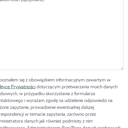
poznałem się z obowiązkiem informacyjnym zawartym w
lityce Prywatności
dotyczącym przetwarzania moich danych
obowych, w przypadku skorzystania z formularza
ntaktowego i wyrażam zgodę na udzielenie odpowiedzi na
ożone zapytanie, prowadzenie ewentualnej dalszej
respondencji w temacie zapytania, zarówno przez
ministratora danych jak również podmioty z nim
półpracujące. Administratorem Pani/Pana danych osobowych