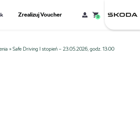
Zrealizuj Voucher
kt
0
enia
»
Safe Driving I stopień – 23.05.2026, godz. 13:00
Mój koszyk
Brak produktów w koszyku.
Adres e-mail
Hasło