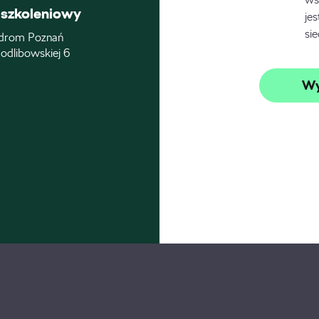
szkoleniowy
je
si
drom Poznań
odlibowskiej 6