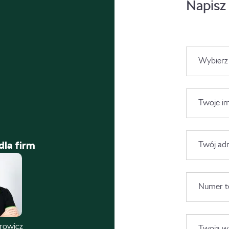
Napisz
Wybierz
Twoje im
dla firm
Twój adr
Numer t
trowicz
Twoja wi