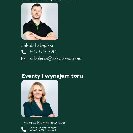
Jakub Łabędzki
602 697 320
szkolenia@szkola-auto.eu
Eventy i wynajem toru
Joanna Kaczanowska
602 697 335