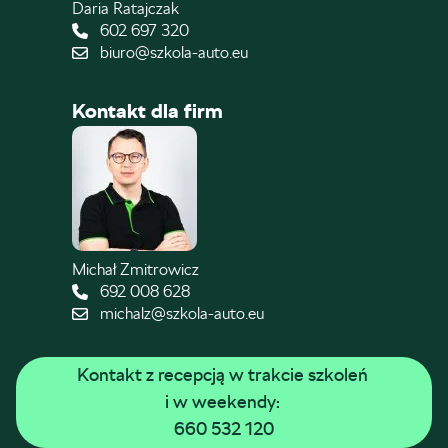
Daria Ratajczak
602 697 320
biuro@szkola-auto.eu
Kontakt dla firm
Michał Zmitrowicz
692 008 628
michalz@szkola-auto.eu
Kontakt z recepcją w trakcie szkoleń 
i w weekendy: 
660 532 120