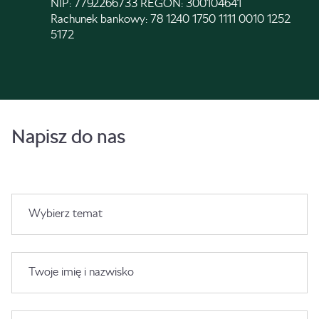
NIP: 7792266733 REGON: 300104641
Rachunek bankowy: 78 1240 1750 1111 0010 1252
5172
Napisz do nas
Wybierz temat
Twoje imię i nazwisko