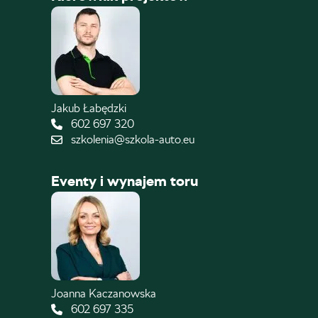
Jakub Łabędzki
602 697 320
szkolenia@szkola-auto.eu
Eventy i wynajem toru
Joanna Kaczanowska
602 697 335