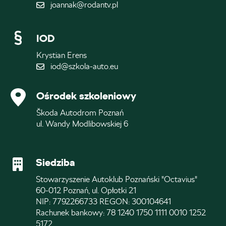
joannak@rodantv.pl
IOD
Krystian Erens
iod@szkola-auto.eu
Ośrodek szkoleniowy
Škoda Autodrom Poznań
ul. Wandy Modlibowskiej 6
Siedziba
Stowarzyszenie Autoklub Poznański "Octavius"
60-012 Poznań, ul. Opłotki 21
NIP: 7792266733 REGON: 300104641
Rachunek bankowy: 78 1240 1750 1111 0010 1252
5172