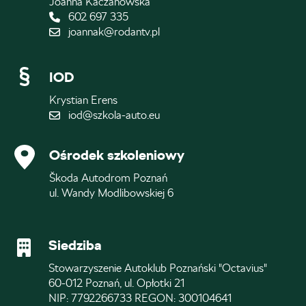
Joanna Kaczanowska
602 697 335
joannak@rodantv.pl
IOD
Krystian Erens
iod@szkola-auto.eu
Ośrodek szkoleniowy
Škoda Autodrom Poznań
ul. Wandy Modlibowskiej 6
Siedziba
Stowarzyszenie Autoklub Poznański "Octavius"
60-012 Poznań, ul. Opłotki 21
NIP: 7792266733 REGON: 300104641