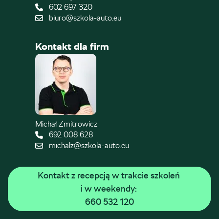
602 697 320
biuro@szkola-auto.eu
Kontakt dla firm
Michał Zmitrowicz
692 008 628
michalz@szkola-auto.eu
Kontakt z recepcją w trakcie szkoleń 
i w weekendy: 
660 532 120