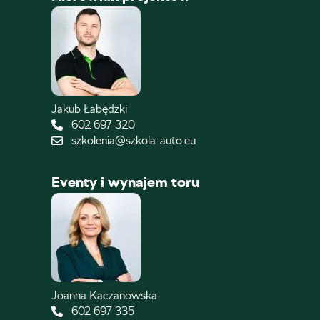
Jakub Łabędzki
602 697 320
szkolenia@szkola-auto.eu
Eventy i wynajem toru
Joanna Kaczanowska
602 697 335