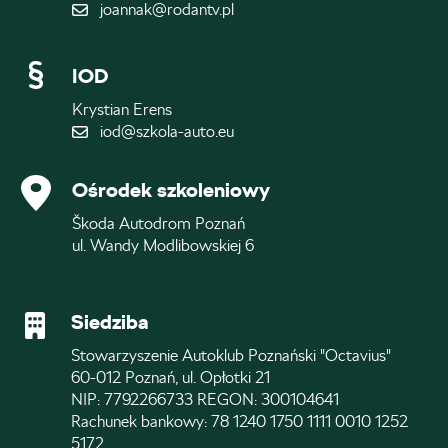
joannak@rodantv.pl
IOD
Krystian Erens
iod@szkola-auto.eu
Ośrodek szkoleniowy
Škoda Autodrom Poznań
ul. Wandy Modlibowskiej 6
Siedziba
Stowarzyszenie Autoklub Poznański "Octavius"
60-012 Poznań, ul. Opłotki 21
NIP: 7792266733 REGON: 300104641
Rachunek bankowy: 78 1240 1750 1111 0010 1252
5172