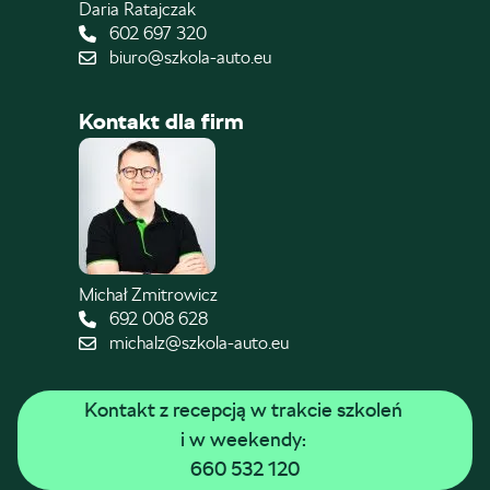
Daria Ratajczak
602 697 320
biuro@szkola-auto.eu
Kontakt dla firm
Michał Zmitrowicz
692 008 628
michalz@szkola-auto.eu
Kontakt z recepcją w trakcie szkoleń 
i w weekendy: 
660 532 120