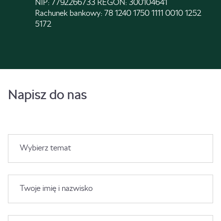
NIP: 7792266733 REGON: 300104641
Rachunek bankowy: 78 1240 1750 1111 0010 1252
5172
Napisz do nas
Wybierz temat
Twoje imię i nazwisko